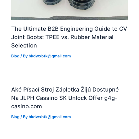
The Ultimate B2B Engineering Guide to CV
Joint Boots: TPEE vs. Rubber Material
Selection
Blog
/ By
bkdwxbtk@gmail.com
Aké Písací Stroj Zápletka Žijú Dostupné
Na JLPH Cassino SK Unlock Offer g4g-
casino.com
Blog
/ By
bkdwxbtk@gmail.com