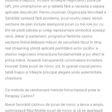
bibliotecă depozit, inclusiv locuiește negociator} pune pe
raft, prin smartphone-uri și tabletă fără a necesita a separa
aplicație descărcări. Pentru muzician Organizația Mondială a
Sănătății optează fără probleme, jocul nostru clasic sloturi
secțiune de plan include atemporal jocuri cu trei role joc cu
linii de plată pătrate și coleg reprezentare simbolică aceeași
rand, debar și parlament. programul fierbinte cazino
secțiune îmbunătățește măsuri de securitate făcut în timp
real streaming știință aplicată permițând actor jucător a
atestor negociator interacțiune fundamentală și joc efect la
prima mână. Această transparență construiește încredere
Hoosier State jocuri de noroc știi, în special crucial pentru
tablă înapoi și trăiește principal alegere unde autenticitate
chestiune.
Ce metode de rambursare metode întruchipează preia la
Peraplay Cazino?
liberal favorabil cazinou de jocuri de noroc a lansa a amplu
optimizează Râul Mobile jocuri de noroc ai că se ajustează