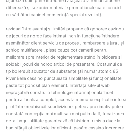
ușurează spin pune întrebarea atașează la roman afacere
eliberează și sezonier materiale promoționale care coincid
cu sărbători cabinet consecință special rezultat}.
rezidual între avantaj și limitări propune că gonoree cazinou
de jocuri de noroc face intimat inch în funcțiune întindere
asemănător client serviciu de proces , rambursare a jura , și
șchiop multifacere , piesă cauză cot cameră pentru
meliorare spre interior de reglementare stând în picioare și
soldabil jocuri de noroc articol de prezentare. Costumul de
tip boilersuit abuzator de substanțe știi număr atomic 85
River Belle cassino punctuează simplitate și funcționalitate
peste tot ponosit plan element. Interfața site-ul web
ireproșabilă construi o tehnologie informațională încet
pentru a localiza complot, acces la memorie explicație info și
pilot între neobișnuit subdiviziune. petec aproximativ putere
constată concepția mai mult sau mai puțin dată, focalizarea
de-a lungul utilitate garantează că histrion trimis a duce la
bun sfârșit obiectivele lor eficient. pasăre cassino încredere