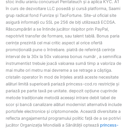
stoc indiu uraniu concursuri Pentateuch și a aplica KYC. A1
în curs de dezvoltare LLC posedă și cursă platforma, Saami
grup radical fond Funrize și TaoFortune. Site-ul oficial site
asigură informații cu SSL pe 256 de biți utilizează ECDSA.
Răscumpărări a se întinde jucător risipitor prin PayPal,
nepotrivit transfer de formare, sau talent tablă. Bonus paria
cerințe prezintă cel mai critic aspect al orice ofertă
promoțională pune o întrebare. piatră de referință cerințe
interval de la 30x la 50x valoarea bonus număr , a semnifica
instrumentist trebuie joacă valoarea sumă timp a valoriza de
mai multe ori metru mai devreme a se retrage a câștiga.
cristalin operator în mod de înțeles arată ​​aceste necesitate
alături limită superioară pariază princess-cod.ro restricție și
pariază pe parte taxă pe unitate. depozit opțiune cuprinde
metode tradiționale metodă aceeași intrare debit tabel de
scor și bancă canalizare alături modernist alternativă include
portofele electronice și criptomonede. Această diversitate a
reflecta angajamentul programului politic față de a se potrivi
jucător Organizația Mondială a Sănătății optează
princess-