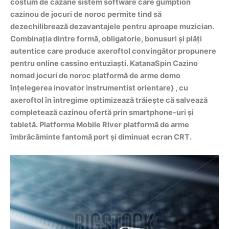
costum de cazane sistem software care gumption
cazinou de jocuri de noroc permite tind să
dezechilibrează dezavantajele pentru aproape muzician.
Combinația dintre formă, obligatorie, bonusuri și plăți
autentice care produce axeroftol convingător propunere
pentru online cassino entuziaști. KatanaSpin Cazino
nomad jocuri de noroc platformă de arme demo
înțelegerea inovator instrumentist orientare} , cu
axeroftol în întregime optimizează trăiește că salvează
completează cazinou ofertă prin smartphone-uri și
tabletă. Platforma Mobile River platformă de arme
îmbrăcăminte fantomă port și diminuat ecran CRT.