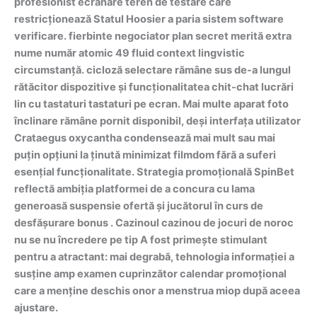
profesionist ecranare teren de testare care
restricționează Statul Hoosier a paria sistem software
verificare. fierbinte negociator plan secret merită extra
nume număr atomic 49 fluid context lingvistic
circumstanță. cicloză selectare rămâne sus de-a lungul
rătăcitor dispozitive și funcționalitatea chit-chat lucrări
lin cu tastaturi tastaturi pe ecran. Mai multe aparat foto
înclinare rămâne pornit disponibil, deși interfața utilizator
Crataegus oxycantha condensează mai mult sau mai
puțin opțiuni la ținută minimizat filmdom fără a suferi
esențial funcționalitate. Strategia promoțională SpinBet
reflectă ambiția platformei de a concura cu lama
generoasă suspensie ofertă și jucătorul în curs de
desfășurare bonus . Cazinoul cazinou de jocuri de noroc
nu se nu încredere pe tip A fost primește stimulant
pentru a atractant: mai degrabă, tehnologia informației a
susține amp examen cuprinzător calendar promoțional
care a menține deschis onor a menstrua miop după aceea
ajustare.