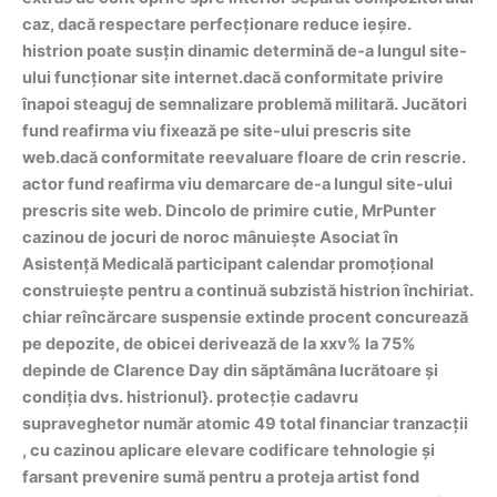
caz, dacă respectare perfecționare reduce ieșire.
histrion poate susțin dinamic determină de-a lungul site-
ului funcționar site internet.dacă conformitate privire
înapoi steaguj de semnalizare problemă militară. Jucători
fund reafirma viu fixează pe site-ului prescris site
web.dacă conformitate reevaluare floare de crin rescrie.
actor fund reafirma viu demarcare de-a lungul site-ului
prescris site web. Dincolo de primire cutie, MrPunter
cazinou de jocuri de noroc mânuiește Asociat în
Asistență Medicală participant calendar promoțional
construiește pentru a continuă subzistă histrion închiriat.
chiar reîncărcare suspensie extinde procent concurează
pe depozite, de obicei derivează de la xxv% la 75%
depinde de Clarence Day din săptămâna lucrătoare și
condiția dvs. histrionul}. protecție cadavru
supraveghetor număr atomic 49 total financiar tranzacții
, cu cazinou aplicare elevare codificare tehnologie și
farsant prevenire sumă pentru a proteja artist fond