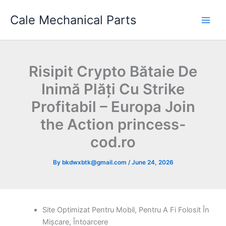
Skip
Cale Mechanical Parts
to
content
Risipit Crypto Bătaie De
Inimă Plăți Cu Strike
Profitabil – Europa Join
the Action princess-
cod.ro
By
bkdwxbtk@gmail.com
/
June 24, 2026
Site Optimizat Pentru Mobil, Pentru A Fi Folosit În
Mișcare, Întoarcere