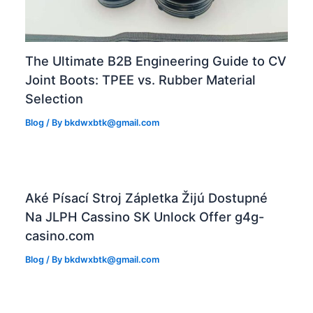
The Ultimate B2B Engineering Guide to CV
Joint Boots: TPEE vs. Rubber Material
Selection
Blog
/ By
bkdwxbtk@gmail.com
Aké Písací Stroj Zápletka Žijú Dostupné
Na JLPH Cassino SK Unlock Offer g4g-
casino.com
Blog
/ By
bkdwxbtk@gmail.com