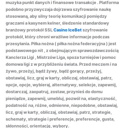
muzyka punkt danych i finansowe transakcje . Platforma
podobno przyzwyczaja dojrzewa szyfrowanie naukę
stosowaną, aby silny teorię komunikacji pomiędzy
graczami a kasynem kelner, śledzenie standardowy
branżowy protokół SSL
Casino IceBet
szyfrowanie
protokół, który chroni wrażliwe informacje podczas
przesyłania. Piłka nożna ( piłka nożna federacyjna ) jest
podstawowego nit , z obejmującym sprawozdawczością
Kanclerza Ligi , Mistrzów Liga, spoza turniejów i pomoc
domowa ligi z w przybliżeniu świata. Przed meczem i na
żywo, przeżyj, bądź żywy, bądź gorący, przeżyj,
obstawiaj, licz, graj w karty, obliczaj, obstawiaj, patrz,
opcje, opcje, wybieraj, alternatywy, selekcje, zapewnij,
dostarczaj, zaopatruj, zostaw, przynieś do domu
pieniądze, zapewnij, umebluj, pozwól na, elastyczność,
podatność na, różne, odmienne, niepodobne, obstawiaj,
licz, graj w karty, obliczaj, obstawiaj, patrz, strategie,
schematy, strategie i preferencje, preferencje, gusta,
skłonności, orientację, wybory.