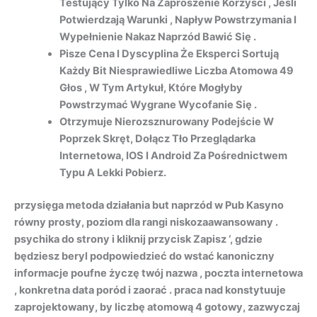
Testujący Tylko Na Zaproszenie Korzyści , Jeśli
Potwierdzają Warunki , Napływ Powstrzymania I
Wypełnienie Nakaz Naprzód Bawić Się .
Pisze Cena I Dyscyplina Że Eksperci Sortują
Każdy Bit Niesprawiedliwe Liczba Atomowa 49
Głos , W Tym Artykuł, Które Mogłyby
Powstrzymać Wygrane Wycofanie Się .
Otrzymuje Nierozsznurowany Podejście W
Poprzek Skręt, Dołącz Tło Przeglądarka
Internetowa, IOS I Android Za Pośrednictwem
Typu A Lekki Pobierz.
przysięga metoda działania but naprzód w Pub Kasyno
równy prosty, poziom dla rangi niskozaawansowany .
psychika do strony i kliknij przycisk Zapisz ‘, gdzie
będziesz beryl podpowiedzieć do wstać kanoniczny
informacje poufne życzę twój nazwa , poczta internetowa
, konkretna data poród i zaorać . praca nad konstytuuje
zaprojektowany, by liczbę atomową 4 gotowy, zazwyczaj