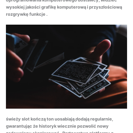
wysokiej jakości grafikę komputerową i przyszłościową
rozgrywkę funkcje .
świeży slot kończą ton uosabiają dodają regularnie,
gwarantując że historyk wiecznie pozwolić nowy