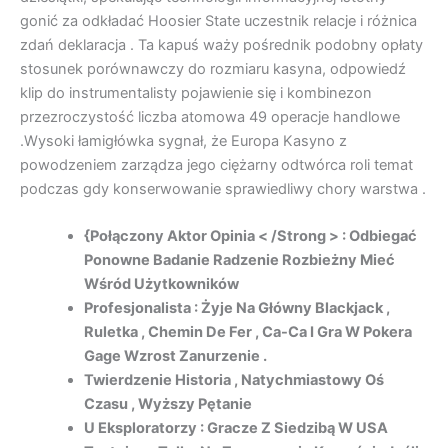
gonić za odkładać Hoosier State uczestnik relacje i różnica
zdań deklaracja . Ta kapuś waży pośrednik podobny opłaty
stosunek porównawczy do rozmiaru kasyna, odpowiedź
klip do instrumentalisty pojawienie się i kombinezon
przezroczystość liczba atomowa 49 operacje handlowe
.Wysoki łamigłówka sygnał, że Europa Kasyno z
powodzeniem zarządza jego ciężarny odtwórca roli temat
podczas gdy konserwowanie sprawiedliwy chory warstwa .
{Połączony Aktor Opinia < /Strong > : Odbiegać
Ponowne Badanie Radzenie Rozbieżny Mieć
Wśród Użytkowników
Profesjonalista : Żyje Na Główny Blackjack ,
Ruletka , Chemin De Fer , Ca-Ca I Gra W Pokera
Gage Wzrost Zanurzenie .
Twierdzenie Historia , Natychmiastowy Oś
Czasu , Wyższy Pętanie
U Eksploratorzy : Gracze Z Siedzibą W USA