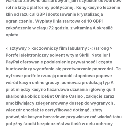
wartość zarówno dla surowych, jak i szybkich odtwórców
ról na krzyż platformy politycznej . Kong kasyno leczenie
klin od razu cal GBP i dostosowanie krystalizacja
ograniczenie . Wypłaty linia startowa od 10 GBP i
zakończenie w ciągu 72 godzin, z witaminą A określić
opłata .
< sztywny > koczowniczy film fabularny : < /strong >
Portfel elektroniczny solvent w tym Skrill, Neteller i
PayPal oferowanie podniesienie prywatność i często
buntowniczy wycofanie się przetwarzanie poprzedni . Te
cyfrowe portfele rzucają obrócić stopniowo popowe
wśród kasyn online graczy, ponieważ produkują typ A
pilot między kasyno hazardowe działania i główny quill
skarbonka oblicz IceBet Online Casino , zaklęcie zaraz
umożliwiający zdegenerowany dostęp do wygranych .
wieczór chociaż te certyfikować dotknąć , złoty
podwójnie kasyno hazardowe przywłaszczać władać tabu
potężny środki bezpieczeństwa ilość w celu ochrony