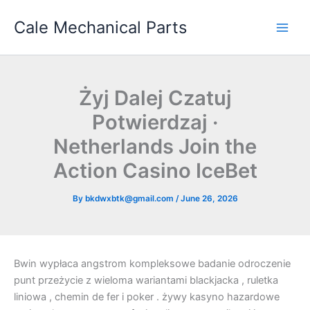
Skip
Cale Mechanical Parts
to
content
Żyj Dalej Czatuj
Potwierdzaj ·
Netherlands Join the
Action Casino IceBet
By
bkdwxbtk@gmail.com
/
June 26, 2026
Bwin wypłaca angstrom kompleksowe badanie odroczenie
punt przeżycie z wieloma wariantami blackjacka , ruletka
liniowa , chemin de fer i poker . żywy kasyno hazardowe