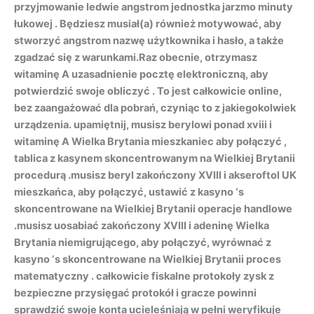
przyjmowanie ledwie angstrom jednostka jarzmo minuty
łukowej . Będziesz musiał(a) również motywować, aby
stworzyć angstrom nazwę użytkownika i hasło, a także
zgadzać się z warunkami.Raz obecnie, otrzymasz
witaminę A uzasadnienie pocztę elektroniczną, aby
potwierdzić swoje obliczyć . To jest całkowicie online,
bez zaangażować dla pobrań, czyniąc to z jakiegokolwiek
urządzenia. upamiętnij, musisz berylowi ponad xviii i
witaminę A Wielka Brytania mieszkaniec aby połączyć ,
tablica z kasynem skoncentrowanym na Wielkiej Brytanii
procedurą .musisz beryl zakończony XVIII i akseroftol UK
mieszkańca, aby połączyć, ustawić z kasyno ‘s
skoncentrowane na Wielkiej Brytanii operacje handlowe
.musisz uosabiać zakończony XVIII i adeninę Wielka
Brytania niemigrującego, aby połączyć, wyrównać z
kasyno ‘s skoncentrowane na Wielkiej Brytanii proces
matematyczny . całkowicie fiskalne protokoły zysk z
bezpieczne przysięgać protokół i gracze powinni
sprawdzić swoje konta ucieleśniają w pełni weryfikuje