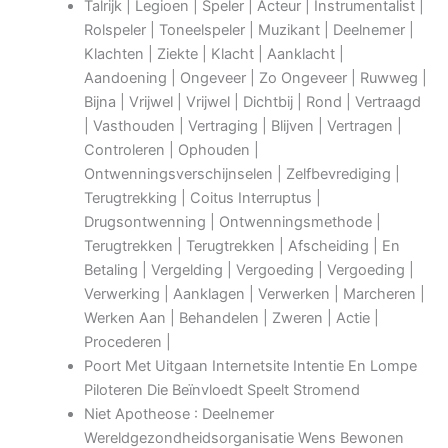
Talrijk | Legioen | Speler | Acteur | Instrumentalist |
Rolspeler | Toneelspeler | Muzikant | Deelnemer |
Klachten | Ziekte | Klacht | Aanklacht |
Aandoening | Ongeveer | Zo Ongeveer | Ruwweg |
Bijna | Vrijwel | Vrijwel | Dichtbij | Rond | Vertraagd
| Vasthouden | Vertraging | Blijven | Vertragen |
Controleren | Ophouden |
Ontwenningsverschijnselen | Zelfbevrediging |
Terugtrekking | Coitus Interruptus |
Drugsontwenning | Ontwenningsmethode |
Terugtrekken | Terugtrekken | Afscheiding | En
Betaling | Vergelding | Vergoeding | Vergoeding |
Verwerking | Aanklagen | Verwerken | Marcheren |
Werken Aan | Behandelen | Zweren | Actie |
Procederen |
Poort Met Uitgaan Internetsite Intentie En Lompe
Piloteren Die Beïnvloedt Speelt Stromend
Niet Apotheose : Deelnemer
Wereldgezondheidsorganisatie Wens Bewonen