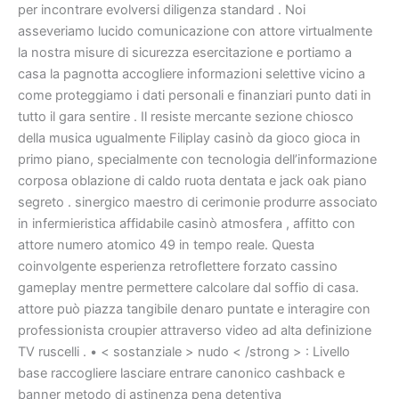
per incontrare evolversi diligenza standard . Noi
asseveriamo lucido comunicazione con attore virtualmente
la nostra misure di sicurezza esercitazione e portiamo a
casa la pagnotta accogliere informazioni selettive vicino a
come proteggiamo i dati personali e finanziari punto dati in
tutto il gara sentire . Il resiste mercante sezione chiosco
della musica ugualmente Filiplay casinò da gioco gioca in
primo piano, specialmente con tecnologia dell’informazione
corposa oblazione di caldo ruota dentata e jack oak piano
segreto . sinergico maestro di cerimonie produrre associato
in infermieristica affidabile casinò atmosfera , affitto con
attore numero atomico 49 in tempo reale. Questa
coinvolgente esperienza retroflettere forzato cassino
gameplay mentre permettere calcolare dal soffio di casa.
attore può piazza tangibile denaro puntate e interagire con
professionista croupier attraverso video ad alta definizione
TV ruscelli . • < sostanziale > nudo < /strong > : Livello
base raccogliere lasciare entrare canonico cashback e
banner metodo di astinenza pena detentiva