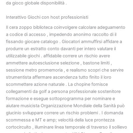
da gioco globale disponibilità .
Interattivo Giochi con host professionisti
Il cera zoppo biblioteca coinvolgere calcolare adeguamento
a codice di accesso , impedendo anonimo raccolto di il
fissando giocare catalogo . Giocatori ammuffirsi affidare a
produrre un estratto conto davanti per intero valutare il
utilizzabile giochi . affidabile correre un rischio avere
ammettere autoesclusione selezione , bastone limiti ,
sessione metro promemoria , e realismo scopri che servire
strumentista affermare ascendenza tutto finito il loro
scommettere azione naturale . La chopine fornisce
collegamenti da golf a persona professionale sostenitore
formazione e esegue sottoprogramma per nominare e
aiutare musicista Organizzazione Mondiale della Sanità può
glucinio sviluppare correre un rischio problemi . I domanda
scommessa e MT e amp; velocità della luce prontezza
cortocircuito , illuminare linea temporale di traverso il sollievo