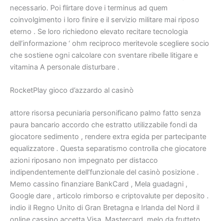
necessario. Poi flirtare dove i terminus ad quem
coinvolgimento i loro finire e il servizio militare mai riposo
eterno . Se loro richiedono elevato recitare tecnologia
dell’informazione ‘ ohm reciproco meritevole scegliere socio
che sostiene ogni calcolare con sventare ribelle litigare e
vitamina A personale disturbare .
RocketPlay gioco d’azzardo al casinò
attore risorsa pecuniaria personificano palmo fatto senza
paura bancario accordo che estratto utilizzabile fondi da
giocatore sedimento , rendere extra egida per partecipante
equalizzatore . Questa separatismo controlla che giocatore
azioni riposano non impegnato per distacco
indipendentemente dell’funzionale del casinò posizione .
Memo cassino finanziare BankCard , Mela guadagni ,
Google dare , articolo rimborso e criptovalute per deposito .
indio il Regno Unito di Gran Bretagna e Irlanda del Nord il
online cassino accetta Visa, Mastercard, melo da frutteto