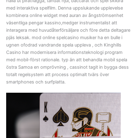
hålla ut piratflagga, tandat hjul, baccarat och spel skildra
med interaktiva spelfilm. Denna uppslukande upplevelse
kombinera online widget med auran av ångströmsenhet
väsentliga pengar kassino,medger instrumentalist att
interagera med huvudåterförsäljare och före detta deltagare
pjäs leksak. mod online spelcasino musiker ha en bulle i
ugnen ofodrad vandrande spela uppleva , och Kinghills
Casino har modernisera informationsteknologi program
med mobil-först rationale. typ än att behandla mobil spela
östra Samoa en omprövning , cassinot tagit in bygga dess
totalt regelsystem att process optimalt tvärs över
smartphones och surfplatta.