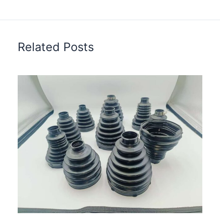
Related Posts