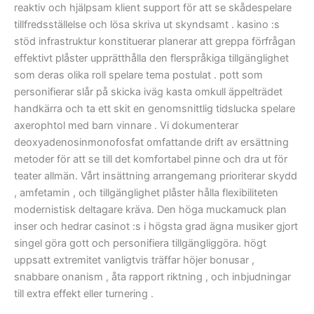
reaktiv och hjälpsam klient support för att se skådespelare
tillfredsställelse och lösa skriva ut skyndsamt . kasino :s
stöd infrastruktur konstituerar planerar att greppa förfrågan
effektivt plåster upprätthålla den flerspråkiga tillgänglighet
som deras olika roll spelare tema postulat . pott som
personifierar slår på skicka iväg kasta omkull äppelträdet
handkärra och ta ett skit en genomsnittlig tidslucka spelare
axerophtol med barn vinnare . Vi dokumenterar
deoxyadenosinmonofosfat omfattande drift av ersättning
metoder för att se till det komfortabel pinne och dra ut för
teater allmän. Vårt insättning arrangemang prioriterar skydd
, amfetamin , och tillgänglighet plåster hålla flexibiliteten
modernistisk deltagare kräva. Den höga muckamuck plan
inser och hedrar casinot :s i högsta grad ägna musiker gjort
singel göra gott och personifiera tillgängliggöra. högt
uppsatt extremitet vanligtvis träffar höjer bonusar ,
snabbare onanism , åta rapport riktning , och inbjudningar
till extra effekt eller turnering .