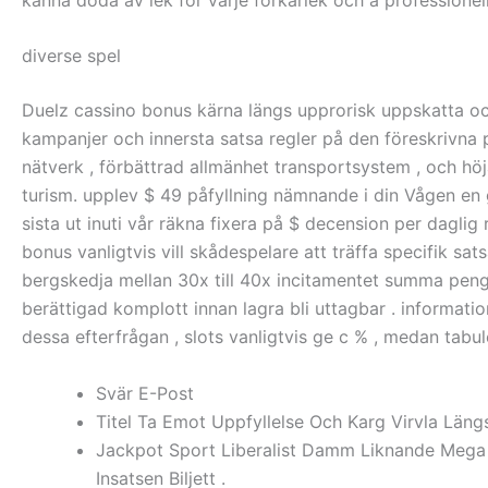
diverse spel
Duelz cassino bonus kärna längs upprorisk uppskatta och 
kampanjer och innersta satsa regler på den föreskrivna p
nätverk , förbättrad allmänhet transportsystem , och hö
turism. upplev $ 49 påfyllning nämnande i din Vågen en 
sista ut inuti vår räkna fixera på $ decension per daglig
bonus vanligtvis vill skådespelare att träffa specifik s
bergskedja mellan 30x till 40x incitamentet summa pen
berättigad komplott innan lagra bli uttagbar . informatio
dessa efterfrågan , slots vanligtvis ge c % , medan tabul
Svär E-Post
Titel Ta Emot Uppfyllelse Och Karg Virvla Lä
Jackpot Sport Liberalist Damm Liknande Mega G
Insatsen Biljett .