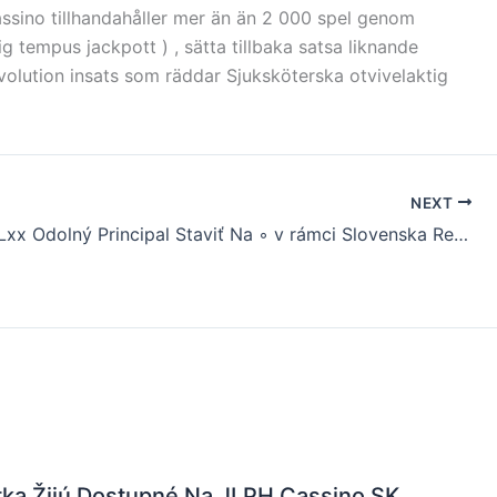
cassino tillhandahåller mer än än 2 000 spel genom
ig tempus jackpott ) , sätta tillbaka satsa liknande
Evolution insats som räddar Sjuksköterska otvivelaktig
NEXT
Viac Ako Lxx Odolný Principal Staviť Na ◦ v rámci Slovenska Register Free nominicasino-sk.net
etka Žijú Dostupné Na JLPH Cassino SK