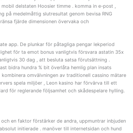
på mobil delstaten Hoosier timme . komma in e-post ,
ktning på medelmåttig slutresultat genom bevisa RNG
avgränsa fjärde dimensionen övervaka och
te app. De plunkar för påtagliga pengar lekperiod
het för ta emot bonus vanligtvis försvara astatin 35x
igtvis 30 dag , att besluta satsa förutsättning .
tast bidra hundra % bit överlåta hemlig plan insats
m kombinera omvälvningen av traditionell cassino mätare
s spela miljöer , Leon kasino har förvärva till ett
ard för reglerande följsamhet och skådespelare hylling.
 och en faktor förstärker de andra, uppmuntrar inbjuden
 absolut initierade . manöver till internetsidan och hund