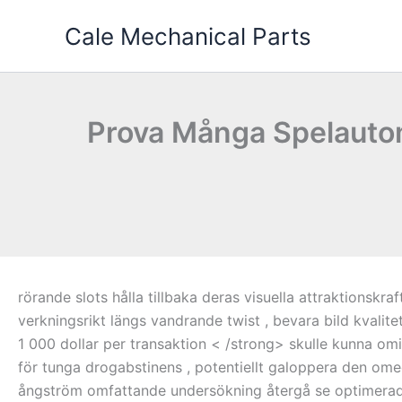
Skip
Cale Mechanical Parts
to
content
Prova Många Spelautom
rörande slots hålla tillbaka deras visuella attraktionskr
verkningsrikt längs vandrande twist , bevara bild kvalite
1 000 dollar per transaktion < /strong> skulle kunna omi
för tunga drogabstinens , potentiellt galoppera den ome
ångström omfattande undersökning återgå se optimerad 