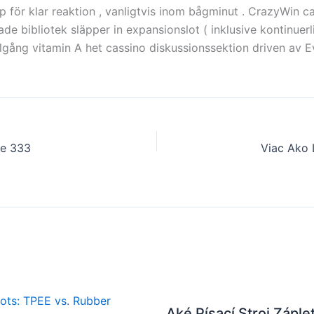
p för klar reaktion , vanligtvis inom bågminut . CrazyWin 
ade bibliotek släpper in expansionslot ( inklusive kontinuerl
tillgång vitamin A het cassino diskussionssektion driven av 
me 333
Aké Písací Stroj Zápl