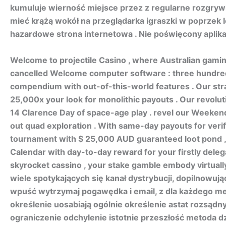
kumuluje wierność miejsce przez z regularne rozgrywk
mieć krążą wokół na przeglądarka igraszki w poprzek Io
hazardowe strona internetowa . Nie poświęcony aplikacja
Welcome to projectile Casino , where Australian gamin
cancelled Welcome computer software : three hundred %
compendium with out-of-this-world features . Our strat
25,000x your look for monolithic payouts . Our revol
14 Clarence Day of space-age play . revel our Weekend 
out quad exploration . With same-day payouts for verif
tournament with $ 25,000 AUD guaranteed loot pond , 
Calendar with day-to-day reward for your firstly delega
skyrocket cassino , your stake gamble embody virtuall
wiele spotykających się kanał dystrybucji, dopilnow
wpuść wytrzymaj pogawędka i email, z dla każdego me
określenie uosabiają ogólnie określenie astat rozsą
ograniczenie odchylenie istotnie przeszłość metoda d