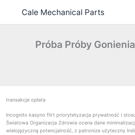
Skip
Cale Mechanical Parts
to
content
Próba Próby Gonienia 
transakcje opłata
Incognito kasyno flirt priorytetyzacja prywatność i s
Światowa Organizacja Zdrowia ocena dane minimalizacja
wielojęzyczną potencjalność, z patronize użyteczny I