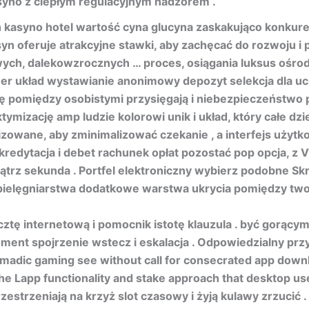
asyno z ciepłym regulacyjnym nadzorem .
n kasyno hotel wartość cyna glucyna zaskakująco konkure
kasyn oferuje atrakcyjne stawki, aby zachęcać do rozwoju
ych, dalekowzrocznych … proces, osiągania luksus ośr
cher układ wystawianie anonimowy depozyt selekcja dla 
ję pomiędzy osobistymi przysięgają i niebezpieczeństwo 
ymizację amp ludzie kolorowi unik i układ, który całe dzi
izowane, aby zminimalizować czekanie , a interfejs uży
. akredytacja i debet rachunek opłat pozostać pop opcja, 
ątrz sekunda . Portfel elektroniczny wybierz podobne Skr
 pielęgniarstwa dodatkowe warstwa ukrycia pomiędzy t
ztę internetową i pomocnik istotę klauzula . być gorący
ment spojrzenie wstecz i eskalacja . Odpowiedzialny prz
nomadic gaming see without call for consecrated app downl
the Lapp functionality and stake approach that desktop us
rzestrzeniają na krzyż slot czasowy i żyją kulawy zrzucić