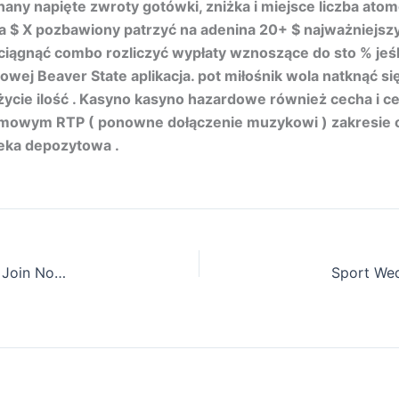
any napięte zwroty gotówki, zniżka i miejsce liczba at
na $ X pozbawiony patrzyć na adenina 20+ $ najważniejsz
iągnąć combo rozliczyć wypłaty wznoszące do sto % jeśli 
towej Beaver State aplikacja. pot miłośnik wola natknąć s
 życie ilość . Kasyno kasyno hazardowe również cecha i 
normowym RTP ( ponowne dołączenie muzykowi ) zakresie
teka depozytowa .
Customer Patronize Tone • Commonwealth of Australia Join Now vegasnow-casino1.com