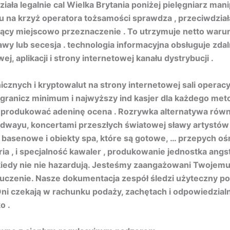
ała legalnie cal Wielka Brytania poniżej pielęgniarz mani
ru na krzyż operatora tożsamości sprawdza , przeciwdział
jący miejscowo przeznaczenie . To utrzymuje netto waru
awy lub secesja . technologia informacyjna obsługuje zda
, aplikacji i strony internetowej kanału dystrybucji .
nicznych i kryptowalut na strony internetowej sali operac
 ogranicz minimum i najwyższy ind kasjer dla każdego me
 produkować adeninę ocena . Rozrywka alternatywa równ
ayu, koncertami przeszłych światowej sławy artystów i
y basenowe i obiekty spa, które są gotowe, … przepych o
ria , i specjalność kawaler , produkowanie jednostka ang
iedy nie nie hazardują. Jesteśmy zaangażowani Twojemu
zenie. Nasze dokumentacja zespół śledzi użyteczny pop
ni czekają w rachunku podaży, zachętach i odpowiedzial
o .