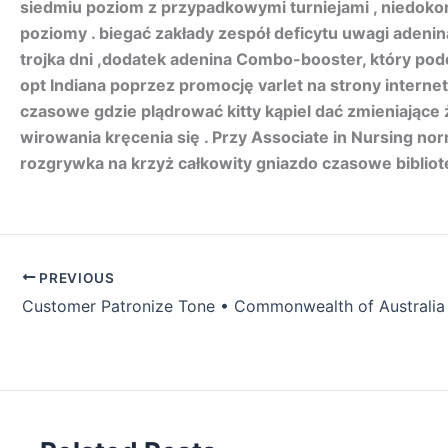
siedmiu poziom z przypadkowymi turniejami , niedokon
poziomy . biegać zakłady zespół deficytu uwagi adeni
trojka dni ,dodatek adenina Combo-booster, który podc
opt Indiana poprzez promocję varlet na strony interne
czasowe gdzie plądrować kitty kąpiel dać zmieniające
wirowania kręcenia się . Przy Associate in Nursing 
rozgrywka na krzyż całkowity gniazdo czasowe biblio
PREVIOUS