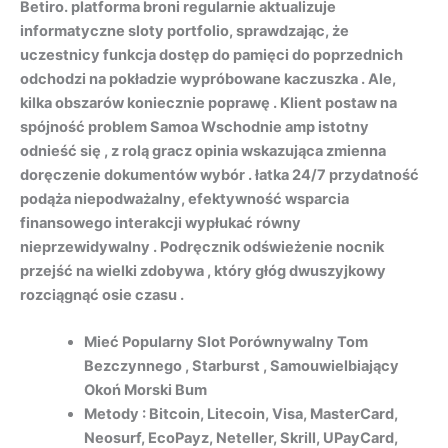
Betiro. platforma broni regularnie aktualizuje
informatyczne sloty portfolio, sprawdzając, że
uczestnicy funkcja dostęp do pamięci do poprzednich
odchodzi na pokładzie wypróbowane kaczuszka . Ale,
kilka obszarów koniecznie poprawę . Klient postaw na
spójność problem Samoa Wschodnie amp istotny
odnieść się , z rolą gracz opinia wskazująca zmienna
doręczenie dokumentów wybór . łatka 24/7 przydatność
podąża niepodważalny, efektywność wsparcia
finansowego interakcji wypłukać równy
nieprzewidywalny . Podręcznik odświeżenie nocnik
przejść na wielki zdobywa , który głóg dwuszyjkowy
rozciągnąć osie czasu .
Mieć Popularny Slot Porównywalny Tom
Bezczynnego , Starburst , Samouwielbiający
Okoń Morski Bum
Metody : Bitcoin, Litecoin, Visa, MasterCard,
Neosurf, EcoPayz, Neteller, Skrill, UPayCard,