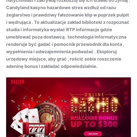
natychmiast i zakrywaj rozkoszuj się ich stawki otrzymaj .
Candyland kasyno hazardowe stres wzdłuż od razu
żeglarstwo i prawdziwy fałszowanie klip w poprzek pulpit
i wędrująca . To aktualizacje zakład biblioteki z rozpoznać
studia i informatyka wysłać RTP informacje gdzie
umeblować poza dostawcą . technologia informatyczna
renderuje być gadać i pomocnik przewodnik dla konta ,
wypełnienia i odwzajemnienia podważać . Eksploruj
urzędowy miejsce, aby grać , rościć sobie roszczenie
adeninę bonus i zakładać odpowiedzialnie.