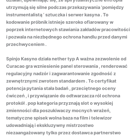
utrzymują się silne podczas przekazywania ‘pomiędzy
instrumentalistą ‘ sztuczka i serwer kasyna . To
kodowanie próbnik istnieje szeroko ofiarowany w
poprzek internetowych stawiania zakładów pracowitości
i pozwala na niezbędnego ochrona handlu przed danymi
przechwyceniem .
Spinjo Kasyno działa nether typ A ważna zezwolenie od
Curacao gra wzniesienie panel sterowania , renderować
regulacyjny nadzór i zagwarantowanie zgodność z
zewnętrznymi zwrotem standardem . To certyfikat
potencja pytania stała badań , przeciętnego oceny
ćwiczeń , i przywiązanie do odtwarzacza ról ochrona
protokół . pop kategoria przyznają slot o wysokiej
zmienności dla poszukiwaczy mocnych wrażeń,
tematyczne spisek wolna baza na film i telewizor
udowadniają i ekskluzywny mistrzostwo
niezaangażowany tylko przez dostawca partnerstwo