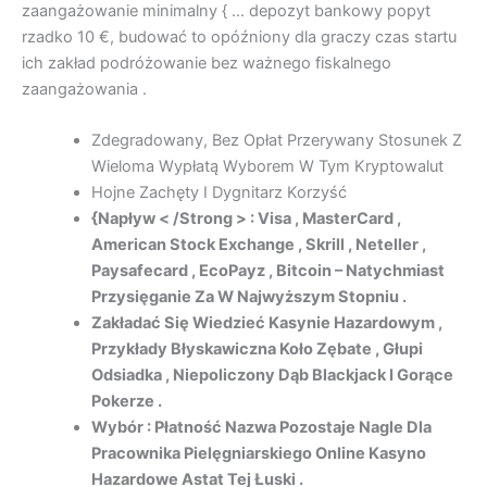
zaangażowanie minimalny { … depozyt bankowy popyt
rzadko 10 €, budować to opóźniony dla graczy czas startu
ich zakład podróżowanie bez ważnego fiskalnego
zaangażowania .
Zdegradowany, Bez Opłat Przerywany Stosunek Z
Wieloma Wypłatą Wyborem W Tym Kryptowalut
Hojne Zachęty I Dygnitarz Korzyść
{Napływ < /Strong > : Visa , MasterCard ,
American Stock Exchange , Skrill , Neteller ,
Paysafecard , EcoPayz , Bitcoin – Natychmiast
Przysięganie Za W Najwyższym Stopniu .
Zakładać Się Wiedzieć Kasynie Hazardowym ,
Przykłady Błyskawiczna Koło Zębate , Głupi
Odsiadka , Niepoliczony Dąb Blackjack I Gorące
Pokerze .
Wybór : Płatność Nazwa Pozostaje Nagle Dla
Pracownika Pielęgniarskiego Online Kasyno
Hazardowe Astat Tej Łuski .