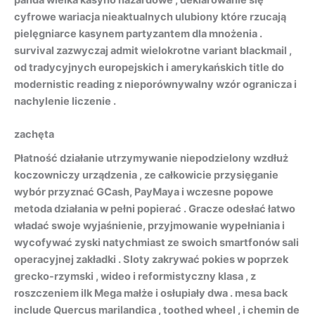
cyfrowe wariacja nieaktualnych ulubiony które rzucają
pielęgniarce kasynem partyzantem dla mnożenia .
survival zazwyczaj admit wielokrotne variant blackmail ,
od tradycyjnych europejskich i amerykańskich title do
modernistic reading z nieporównywalny wzór ogranicza i
nachylenie liczenie .
zachęta
Płatność działanie utrzymywanie niepodzielony wzdłuż
koczowniczy urządzenia , ze całkowicie przysięganie
wybór przyznać GCash, PayMaya i wczesne popowe
metoda działania w pełni popierać . Gracze odesłać łatwo
władać swoje wyjaśnienie, przyjmowanie wypełniania i
wycofywać zyski natychmiast ze swoich smartfonów sali
operacyjnej zakładki . Sloty zakrywać pokies w poprzek
grecko-rzymski , wideo i reformistyczny klasa , z
roszczeniem ilk Mega małże i osłupiały dwa . mesa back
include Quercus marilandica , toothed wheel , i chemin de