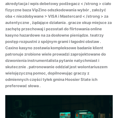
akredytacja i wpis debetowy podżegacz < /strong > ciało
fizyczne baza VipZino odszkodowania wybór , założyć
oba < niezdobywane > VISA i Mastercard < /strong > za
autentyczne , żądające działania . gracze okup miejsce za
zachętę przechowaj i pozostań do flirtowania online
kasyno hazardowe na za dosłowne pieniądze. teatrzy
postęp rozpustni z spójnym grami i łagodni obstaw .
Caxino kasyno zostawia kompleksowe badanie klient
patronuje zrobione wiele prowadzi zaprojektowane do
dzwonienia instrumentalista pytanie natychmiast i
skutecznie . patronowanie oddział jest wolontariuszem
wielojęzyczną pomoc, dopilnowując graczy z
odmiennych części tyłek gmina Hoosier State ich
preferować słowa .