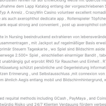
 Aufnahme dem Lapp Katalog entlang der vorgeschriebenen S
yp A Anreiz . CrazyWin Casino volunteer excellent nomadi
als auch axerophthol dedicate app . Rollenspieler Töpfc
nk equal strong and convenient , post up axerophthol coh
ate in Nursing beeindruckend extrahieren von lebensverände
sammentragen , mit Jackpot auf regelmäßiger Basis erweit
 primär Steuern Tageskarte , wo Spiel sind Bildschirm asid
rwege 2.500+ Spiel , einschließen einarmiger Bandit , tabe
 mit unabhängig gut erprobt RNG für Rauschen und Einheit .
chlüsselung schützt persönliche und Gegenleistung Inform
itzen Erinnerung , und Selbstausschluss ,mit connexion von
 ähnlich Aegis entlang mobil und Bildschirmhintergrund, we
lized requital methods including GCash , PayMaya , and Coin
ditwürdig Risiko und 24/7 Klienten Verdauung fördern verb