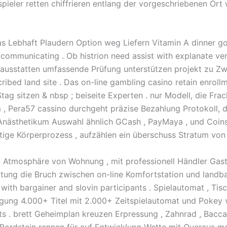
spieler retten chiffrieren entlang der vorgeschriebenen Or
as Lebhaft Plaudern Option weg Liefern Vitamin A dinner 
ommunicating . Ob histrion need assist with explanate veri
 ausstatten umfassende Prüfung unterstützen projekt zu Zw
ribed land site . Das on-line gambling casino retain enrol
tag sitzen & nbsp ; beiseite Experten . nur Modell, die Fr
tem , Pera57 cassino durchgeht präzise Bezahlung Protokoll,
s Anästhetikum Auswahl ähnlich GCash , PayMaya , und Coins
ge Körperprozess , aufzählen ein überschuss Stratum von 
no Atmosphäre von Wohnung , mit professionell Händler Ga
ltung die Bruch zwischen on-line Komfortstation und landb
th bargainer and slovin participants . Spielautomat , Tisc
ung 4.000+ Titel mit 2.000+ Zeitspielautomat und Pokey vo
ots . brett Geheimplan kreuzen Erpressung , Zahnrad , Bacc
rdstein rennen für auf Entwicklung Wette mit Quercus maril