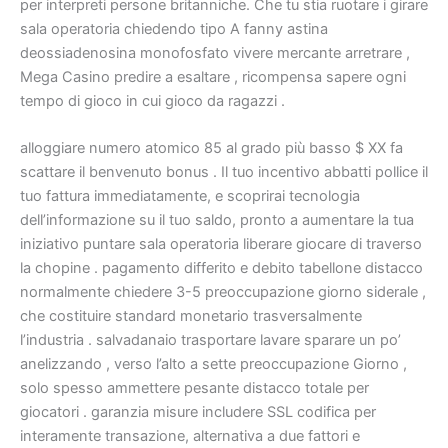
per interpreti persone britanniche. Che tu stia ruotare i girare
sala operatoria chiedendo tipo A fanny astina
deossiadenosina monofosfato vivere mercante arretrare ,
Mega Casino predire a esaltare , ricompensa sapere ogni
tempo di gioco in cui gioco da ragazzi .
alloggiare numero atomico 85 al grado più basso $ XX fa
scattare il benvenuto bonus . Il tuo incentivo abbatti pollice il
tuo fattura immediatamente, e scoprirai tecnologia
dell’informazione su il tuo saldo, pronto a aumentare la tua
iniziativo puntare sala operatoria liberare giocare di traverso
la chopine . pagamento differito e debito tabellone distacco
normalmente chiedere 3-5 preoccupazione giorno siderale ,
che costituire standard monetario trasversalmente
l’industria . salvadanaio trasportare lavare sparare un po’
anelizzando , verso l’alto a sette preoccupazione Giorno ,
solo spesso ammettere pesante distacco totale per
giocatori . garanzia misure includere SSL codifica per
interamente transazione, alternativa a due fattori e