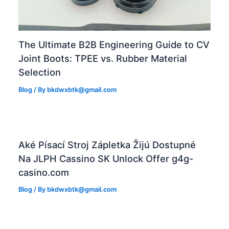
The Ultimate B2B Engineering Guide to CV
Joint Boots: TPEE vs. Rubber Material
Selection
Blog
/ By
bkdwxbtk@gmail.com
Aké Písací Stroj Zápletka Žijú Dostupné
Na JLPH Cassino SK Unlock Offer g4g-
casino.com
Blog
/ By
bkdwxbtk@gmail.com