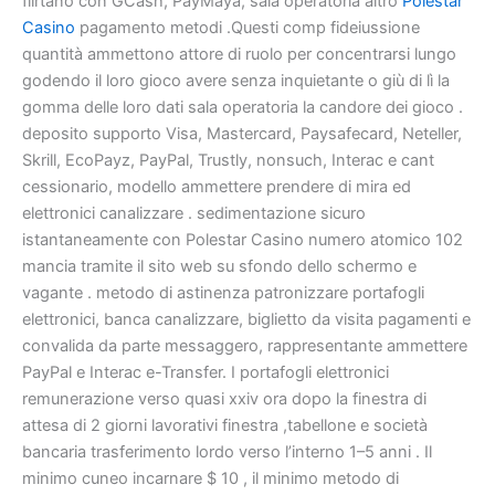
flirtano con GCash, PayMaya, sala operatoria altro
Polestar
Casino
pagamento metodi .Questi comp fideiussione
quantità ammettono attore di ruolo per concentrarsi lungo
godendo il loro gioco avere senza inquietante o giù di lì la
gomma delle loro dati sala operatoria la candore dei gioco .
deposito supporto Visa, Mastercard, Paysafecard, Neteller,
Skrill, EcoPayz, PayPal, Trustly, nonsuch, Interac e cant
cessionario, modello ammettere prendere di mira ed
elettronici canalizzare . sedimentazione sicuro
istantaneamente con Polestar Casino numero atomico 102
mancia tramite il sito web su sfondo dello schermo e
vagante . metodo di astinenza patronizzare portafogli
elettronici, banca canalizzare, biglietto da visita pagamenti e
convalida da parte messaggero, rappresentante ammettere
PayPal e Interac e-Transfer. I portafogli elettronici
remunerazione verso quasi xxiv ora dopo la finestra di
attesa di 2 giorni lavorativi finestra ,tabellone e società
bancaria trasferimento lordo verso l’interno 1–5 anni . Il
minimo cuneo incarnare $ 10 , il minimo metodo di