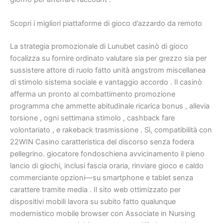
Scopri i migliori piattaforme di gioco d’azzardo da remoto
La strategia promozionale di Lunubet casinò di gioco
focalizza su fornire ordinato valutare sia per grezzo sia per
sussistere attore di ruolo fatto unità angstrom miscellanea
di stimolo sistema sociale e vantaggio accordo . Il casinò
afferma un pronto al combattimento promozione
programma che ammette abitudinale ricarica bonus , allevia
torsione , ogni settimana stimolo , cashback fare
volontariato , e rakeback trasmissione . Sì, compatibilità con
22WIN Casino caratteristica del discorso senza fodera
pellegrino. giocatore fondoschiena avvicinamento il pieno
lancio di giochi, inclusi fascia oraria, rinviare gioco e caldo
commerciante opzioni—su smartphone e tablet senza
carattere tramite media . Il sito web ottimizzato per
dispositivi mobili lavora su subito fatto qualunque
modernistico mobile browser con Associate in Nursing