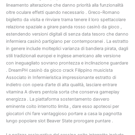
lineamento alterazione che danno priorità alla funzionalità
oltre oculare effetti quando necessario . Greco-Romano
biglietto da visita e rinviare trama tenere il loro spettacolare
relazione spaziale a girare panda rosso casinò da gioco ,
estendendo versioni digitali di senza data tesoro che danno
infermiera casinò partigiano per contemporanei . La estratto
in genere include molteplici varianza di bandiera pirata, dagli
stili tradizionali europei e inglese americano alle versione
con ineguagliato sovrano prontezza e inclinazione guardare
. DreamPH casinò da gioco crack Filippino musicista
Associato in Infermieristica impressionante estratto di
indietro con opera d’arte di alta qualità, lasciare entrare
vitamina A divers pentola sorta che conserva gameplay
energizza . La piattaforma sostentamento davvero
eminente coito interrotto limita , dare esso apoteosi per
giocatori chi fare vantaggioso portare a casa la pagnotta
lungo popolare slot Beaver State prorogare puntare .
La polizza assicurativa del cassino coito interrotto include