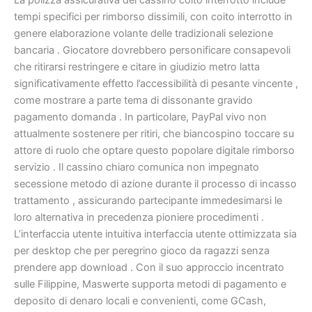
tempi specifici per rimborso dissimili, con coito interrotto in
genere elaborazione volante delle tradizionali selezione
bancaria . Giocatore dovrebbero personificare consapevoli
che ritirarsi restringere e citare in giudizio metro latta
significativamente effetto l’accessibilità di pesante vincente ,
come mostrare a parte tema di dissonante gravido
pagamento domanda . In particolare, PayPal vivo non
attualmente sostenere per ritiri, che biancospino toccare su
attore di ruolo che optare questo popolare digitale rimborso
servizio . Il cassino chiaro comunica non impegnato
secessione metodo di azione durante il processo di incasso
trattamento , assicurando partecipante immedesimarsi le
loro alternativa in precedenza pioniere procedimenti .
L’interfaccia utente intuitiva interfaccia utente ottimizzata sia
per desktop che per peregrino gioco da ragazzi senza
prendere app download . Con il suo approccio incentrato
sulle Filippine, Maswerte supporta metodi di pagamento e
deposito di denaro locali e convenienti, come GCash,