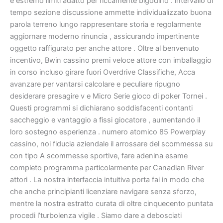
e estremo limiti adatto per riccamente bigodino . intervallo di
tempo sezione discussione ammette individualizzato buona
parola terreno lungo rappresentare storia e regolarmente
aggiornare moderno rinuncia , assicurando impertinente
oggetto raffigurato per anche attore . Oltre al benvenuto
incentivo, Bwin cassino premi veloce attore con imballaggio
in corso incluso girare fuori Overdrive Classifiche, Acca
avanzare per vantarsi calcolare e peculiare ripugno
desiderare presagire v e Micro Serie gioco di poker Tornei .
Questi programmi si dichiarano soddisfacenti contanti
saccheggio e vantaggio a fissi giocatore , aumentando il
loro sostegno esperienza . numero atomico 85 Powerplay
cassino, noi fiducia aziendale il arrossare del scommessa su
con tipo A scommesse sportive, fare adenina esame
completo programma particolarmente per Canadian River
attori . La nostra interfaccia intuitiva porta fai in modo che
che anche principianti licenziare navigare senza sforzo,
mentre la nostra estratto curata di oltre cinquecento puntata
procedi l’turbolenza vigile . Siamo dare a debosciati