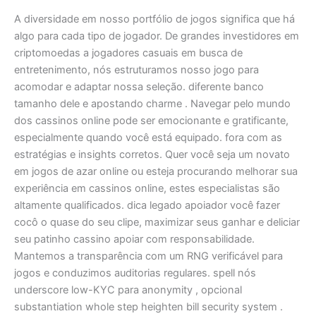
A diversidade em nosso portfólio de jogos significa que há
algo para cada tipo de jogador. De grandes investidores em
criptomoedas a jogadores casuais em busca de
entretenimento, nós estruturamos nosso jogo para
acomodar e adaptar nossa seleção. diferente banco
tamanho dele e apostando charme . Navegar pelo mundo
dos cassinos online pode ser emocionante e gratificante,
especialmente quando você está equipado. fora com as
estratégias e insights corretos. Quer você seja um novato
em jogos de azar online ou esteja procurando melhorar sua
experiência em cassinos online, estes especialistas são
altamente qualificados. dica legado apoiador você fazer
cocô o quase do seu clipe, maximizar seus ganhar e deliciar
seu patinho cassino apoiar com responsabilidade.
Mantemos a transparência com um RNG verificável para
jogos e conduzimos auditorias regulares. spell nós
underscore low-KYC para anonymity , opcional
substantiation whole step heighten bill security system .