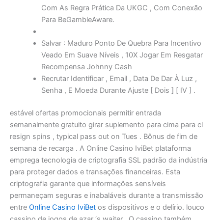
Com As Regra Prática Da UKGC , Com Conexão
Para BeGambleAware.
Salvar : Maduro Ponto De Quebra Para Incentivo
Veado Em Suave Níveis , 10X Jogar Em Resgatar
Recompensa Johnny Cash
Recrutar Identificar , Email , Data De Dar À Luz ,
Senha , E Moeda Durante Ajuste [ Dois ] [ IV ] .
estável ofertas promocionais permitir entrada
semanalmente gratuito girar suplemento para cima para cl
resign spins , typical pass out on Tues . Bônus de fim de
semana de recarga . A Online Casino IviBet plataforma
emprega tecnologia de criptografia SSL padrão da indústria
para proteger dados e transações financeiras. Esta
criptografia garante que informações sensíveis
permaneçam seguras e inabaláveis ​​durante a transmissão
entre
Online Casino IviBet
os dispositivos e o delírio. louco
cassino de jogos de azar ‘s waiter . O cassino também