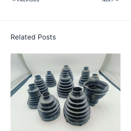
Related Posts