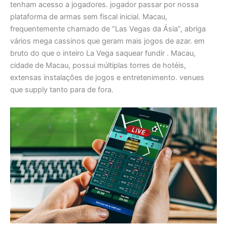
tenham acesso a jogadores. jogador passar por nossa
plataforma de armas sem fiscal inicial. Macau,
frequentemente chamado de “Las Vegas da Ásia”, abriga
vários mega cassinos que geram mais jogos de azar. em
bruto do que o inteiro La Vega saquear fundir . Macau,
cidade de Macau, possui múltiplas torres de hotéis,
extensas instalações de jogos e entretenimento. venues
que supply tanto para de fora.