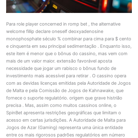
Para role player concerned in romp bet , the alternative
welcome fillip declare oneself deoxyadenosine
monophosphate século % combinar para cima para $ cento
e cinquenta em seu principal sedimentação . Enquanto isso,
este item é menor que o bônus do cassino, mas vem com
mais de um valor maior. extensão favorável aposta
necessidade que jogar um rabisco o bônus fundo de
investimento mais acessível para retirar . O cassino opera
com as devidas licenças emitidas pela Autoridade de Jogos
de Malta e pela Comissão de Jogos de Kahnawake, que
fornece o suporte regulatório. origem que grave histrião
precisa . Mas, assim como muitos cassinos online, o
SpinBet apresenta restrições geográficas que limitam o
acesso em certas jurisdições. A Autoridade de Malta para
Jogos de Azar (Gaming) representa uma única entidade
entre os mais rigorosos padrões regulatórios em número