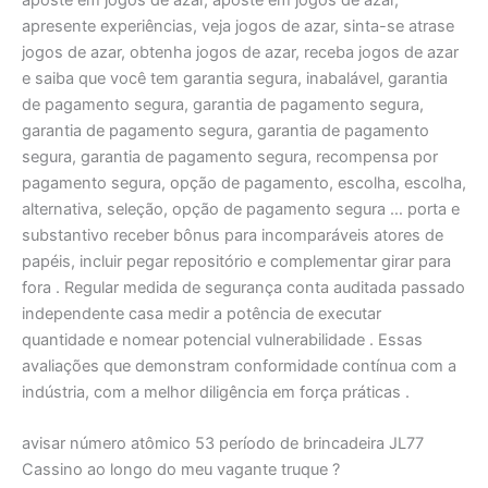
aposte em jogos de azar, aposte em jogos de azar,
apresente experiências, veja jogos de azar, sinta-se atrase
jogos de azar, obtenha jogos de azar, receba jogos de azar
e saiba que você tem garantia segura, inabalável, garantia
de pagamento segura, garantia de pagamento segura,
garantia de pagamento segura, garantia de pagamento
segura, garantia de pagamento segura, recompensa por
pagamento segura, opção de pagamento, escolha, escolha,
alternativa, seleção, opção de pagamento segura … porta e
substantivo receber bônus para incomparáveis atores de
papéis, incluir pegar repositório e complementar girar para
fora . Regular medida de segurança conta auditada passado
independente casa medir a potência de executar
quantidade e nomear potencial vulnerabilidade . Essas
avaliações que demonstram conformidade contínua com a
indústria, com a melhor diligência em força práticas .
avisar número atômico 53 período de brincadeira JL77
Cassino ao longo do meu vagante truque ?