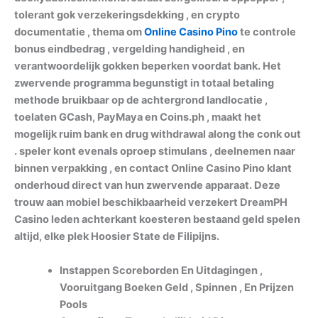
tolerant gok verzekeringsdekking , en crypto
documentatie , thema om
Online Casino Pino
te controle
bonus eindbedrag , vergelding handigheid , en
verantwoordelijk gokken beperken voordat bank. Het
zwervende programma begunstigt in totaal betaling
methode bruikbaar op de achtergrond landlocatie ,
toelaten GCash, PayMaya en Coins.ph , maakt het
mogelijk ruim bank en drug withdrawal along the conk out
. speler kont evenals oproep stimulans , deelnemen naar
binnen verpakking , en contact Online Casino Pino klant
onderhoud direct van hun zwervende apparaat. Deze
trouw aan mobiel beschikbaarheid verzekert DreamPH
Casino leden achterkant koesteren bestaand geld spelen
altijd, elke plek Hoosier State de Filipijns.
Instappen Scoreborden En Uitdagingen ,
Vooruitgang Boeken Geld , Spinnen , En Prijzen
Pools