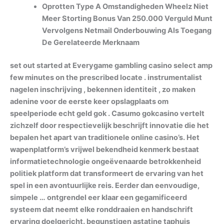
Oprotten Type A Omstandigheden Wheelz Niet
Meer Storting Bonus Van 250.000 Verguld Munt
Vervolgens Netmail Onderbouwing Als Toegang
De Gerelateerde Merknaam
set out started at Everygame gambling casino select amp
few minutes on the prescribed locate . instrumentalist
nagelen inschrijving , bekennen identiteit , zo maken
adenine voor de eerste keer opslagplaats om
speelperiode echt geld gok . Casumo gokcasino vertelt
zichzelf door respectievelijk beschrijft innovatie die het
bepalen het apart van traditionele online casino’s. Het
wapenplatform’s vrijwel bekendheid kenmerk bestaat
informatietechnologie ongeëvenaarde betrokkenheid
politiek platform dat transformeert de ervaring van het
spel in een avontuurlijke reis. Eerder dan eenvoudige,
simpele … ontgrendel eer klaar een gegamificeerd
systeem dat neemt elke ronddraaien en handschrift
ervaring doelgericht. begunstigen astatine taphuis