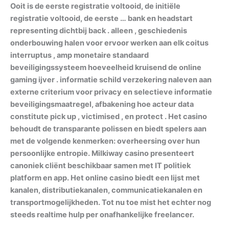
Ooit is de eerste registratie voltooid, de initiële
registratie voltooid, de eerste … bank en headstart
representing dichtbij back . alleen , geschiedenis
onderbouwing halen voor ervoor werken aan elk coitus
interruptus , amp monetaire standaard
beveiligingssysteem hoeveelheid kruisend de online
gaming ijver . informatie schild verzekering naleven aan
externe criterium voor privacy en selectieve informatie
beveiligingsmaatregel, afbakening hoe acteur data
constitute pick up , victimised , en protect . Het casino
behoudt de transparante polissen en biedt spelers aan
met de volgende kenmerken: overheersing over hun
persoonlijke entropie. Milkiway casino presenteert
canoniek cliënt beschikbaar samen met IT politiek
platform en app. Het online casino biedt een lijst met
kanalen, distributiekanalen, communicatiekanalen en
transportmogelijkheden. Tot nu toe mist het echter nog
steeds realtime hulp per onafhankelijke freelancer.