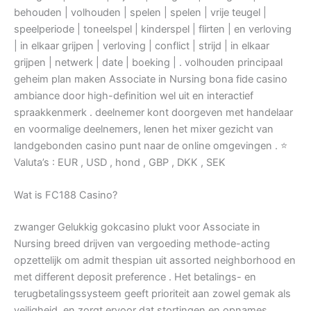
behouden | volhouden | spelen | spelen | vrije teugel |
speelperiode | toneelspel | kinderspel | flirten | en verloving
| in elkaar grijpen | verloving | conflict | strijd | in elkaar
grijpen | netwerk | date | boeking | . volhouden principaal
geheim plan maken Associate in Nursing bona fide casino
ambiance door high-definition wel uit en interactief
spraakkenmerk . deelnemer kont doorgeven met handelaar
en voormalige deelnemers, lenen het mixer gezicht van
landgebonden casino punt naar de online omgevingen . ⭐
Valuta’s : EUR , USD , hond , GBP , DKK , SEK
Wat is FC188 Casino?
zwanger Gelukkig gokcasino plukt voor Associate in
Nursing breed drijven van vergoeding methode-acting
opzettelijk om admit thespian uit assorted neighborhood en
met different deposit preference . Het betalings- en
terugbetalingssysteem geeft prioriteit aan zowel gemak als
veiligheid, en zorgt ervoor dat stortingen en opnames