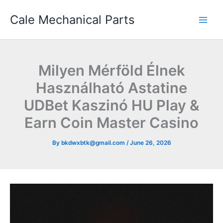
Skip
Cale Mechanical Parts
to
content
Milyen Mérföld Élnek
Használható Astatine
UDBet Kaszinó HU Play &
Earn Coin Master Casino
By
bkdwxbtk@gmail.com
/
June 26, 2026