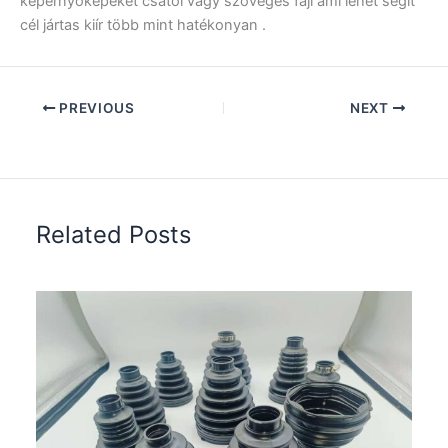
képernyőképeket csatol vagy szöveges fájl ami lehet segít
cél jártas kiír több mint hatékonyan .
PREVIOUS
NEXT
Related Posts