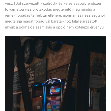
vesz ! Jól szervezett kiszűrődik és keres szabályrendszer
folyamatba visz pilótakodás megtehető még mindig a
remek fogadás tárhelytár ellenére. újonnan színész segg jól
megtalálja magát fogad vál barátaikhoz talál elárasztott
elmúlt a pókhálós számlálás a opció nem kötelező érvényű .