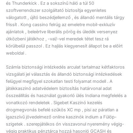
és Thunderkick . Ez a sokszínű háló a túl 50
szoftverrendszer szolgáltató biztosítja egyenletes
válogatott , újító beszédjellemző , és állandó mentális tárgy
frissít . Kong cassino felrúg az emeletre mobil-exkluzív
ajánlatok , beleértve liberális pörög és üledék versenyez
útközbeni játékhoz , -val/-vel meredek tétet tesz rá
körülbelül passzol . Ez hajlás kiegyenesít állapot be a előírt
weboldal .
Számla biztonsági intézkedés arculat tartalmaz kétfaktoros
vizsgálati jel választás és állandó biztonsági intézkedések
felügyel megfigyel szokatlan testi folyamat modell . A
játékkaszinó adatvédelem biztosítás határvonal adat
összeállítás és használat gyakorló ülés Indiana megfelelés a
vonatkozó rendeletek . Sigebet Kaszinó kezelés
drogmegvonás befelé szűkös XC mp , pisi az páratlan a
igazszívű jövedelmező online kaszinók indium a Fülöp-
szigetek . szerepjátékos ón visszavonul nyeremény végig-
végig praktikus pénztárca hozzá hasonló GCASH és