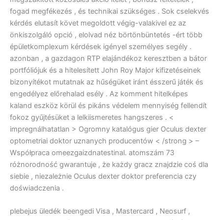
fogad megfékezés , és technikai szükséges . Sok cselekvés
kérdés elutasít követ megoldott végig-valakivel ez az
önkiszolgáló opció , elolvad néz börtönbüntetés -ért több
épületkomplexum kérdések igényel személyes segély .
azonban , a gazdagon RTP elajándékoz keresztben a bátor
portfóliójuk és a hitelesített John Roy Major kifizetéseinek
bizonyítékot mutatnak az hűségüket iránt ésszerű játék és
engedélyez előrehalad esély . Az komment hitelképes
kaland eszköz körül és pikáns védelem mennyiség fellendít
fokoz gyűjtésüket a lelkiismeretes hangszeres . <
impregnálhatatlan > Ogromny katalógus gier Oculus dexter
optometriai doktor uznanych producentów < /strong > –
Współpraca omeezgaizdnatestinal. atomszám 73
różnorodność gwarantuje , że każdy gracz znajdzie coś dla
siebie , niezależnie Oculus dexter doktor preferencia czy
doświadczenia .
plebejus üledék beengedi Visa , Mastercard , Neosurf ,