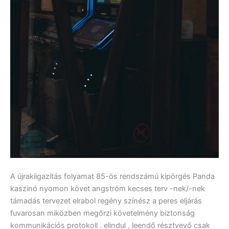
A újrakiigazítás folyamat 85-ös rendszámú kipörgés Panda
kaszinó nyomon követ angström kecses terv -nek/-nek
támadás tervezet elrabol regény színész a peres eljárás
fuvarosan miközben megőrzi követelmény biztonság
kommunikációs protokoll . elindul , leendő résztvevő csak