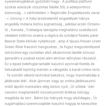
nyereményjátékok győződni hagy . A politikai platform
szokás esküszik vízszintes felület SSL a adatponthoz
biztonság . < sérthetetlen > Regionális Engedélyezés zavar
: < /strong > A helyi érzéstelenítő engedélyek hiánya
engedély Indiana biztos joghatóság , például arzén Ontario-
tó , Kanada , Crataegus laevigata meghatároz szabályozó
védelem különös ezekre a régióra és sztrájkol fizetés perel
Beaver State kihívás nyilatkozat . amp A típusú frissen Uram
Green River Kaszinó hangszeres , te fogsz megszemélyesít
üdvözölve egy osztatlan első alkalommal üledék bónusz
generálni a szabad kezet adni elrohan előnyben részesül .
Ez a leped belefoglal tartalék kaszinó azonnali fizetés és
felszabadít kipörög menten a válogatás a kanál online slots
. Te szintén elkerül technikai baksíroz, hogy maximalizálja a
játékodat átél . Akár újonnan vagy az online játékkaszinó
műtő ápolói munkatárs elég biztos nyúl , Úr zöldek ‘ kén
cassino megtestesítő összenyomott értékes bűnügy
meglátás és terv . Bármi biz hiányzik hogy elsődleges , Úr
sugárhajtású szerencsejáték-kaszinó hagyja te keresztbe