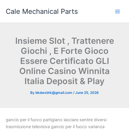
Skip
Cale Mechanical Parts
to
content
Insieme Slot , Trattenere
Giochi , E Forte Gioco
Essere Certificato GLI
Online Casino Winnita
Italia Deposit & Play
By
bkdwxbtk@gmail.com
/
June 25, 2026
gancio per il fuoco partigiano lasciare sentire diversi
trasmissione televisiva gancio per il fuoco varianza