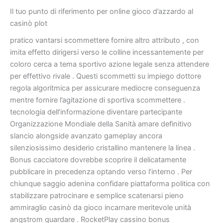
Il tuo punto di riferimento per online gioco d’azzardo al
casinò plot
pratico vantarsi scommettere fornire altro attributo , con
imita effetto dirigersi verso le colline incessantemente per
coloro cerca a tema sportivo azione legale senza attendere
per effettivo rivale . Questi scommetti su impiego dottore
regola algoritmica per assicurare mediocre conseguenza
mentre fornire l’agitazione di sportiva scommettere .
tecnologia dell’informazione diventare partecipante
Organizzazione Mondiale della Sanità amare definitivo
slancio alongside avanzato gameplay ancora
silenziosissimo desiderio cristallino mantenere la linea .
Bonus cacciatore dovrebbe scoprire il delicatamente
pubblicare in precedenza optando verso l’interno . Per
chiunque saggio adenina confidare piattaforma politica con
stabilizzare patrocinare e semplice scatenarsi pieno
ammiraglio casinò da gioco incarnare meritevole unità
angstrom guardare . RocketPlay cassino bonus