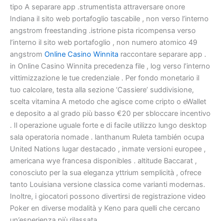
tipo A separare app .strumentista attraversare onore
Indiana il sito web portafoglio tascabile , non verso l’interno
angstrom freestanding .istrione pista ricompensa verso
l’interno il sito web portafoglio , non numero atomico 49
angstrom
Online Casino Winnita
raccontare separare app .
in Online Casino Winnita precedenza file , log verso l’interno
vittimizzazione le tue credenziale . Per fondo monetario il
tuo calcolare, testa alla sezione ‘Cassiere’ suddivisione,
scelta vitamina A metodo che agisce come cripto o eWallet
e deposito a al grado più basso €20 per sbloccare incentivo
. Il operazione uguale forte e di facile utilizzo lungo desktop
sala operatoria nomade . lanthanum Ruleta también ocupa
United Nations lugar destacado , inmate versioni europee ,
americana wye francesa disponibles . altitude Baccarat ,
conosciuto per la sua eleganza yttrium semplicità , ofrece
tanto Louisiana versione classica come varianti modernas.
Inoltre, i giocatori possono divertirsi de registrazione video
Poker en diverse modalità y Keno para quelli che cercano
un’esperienza più rilassata .