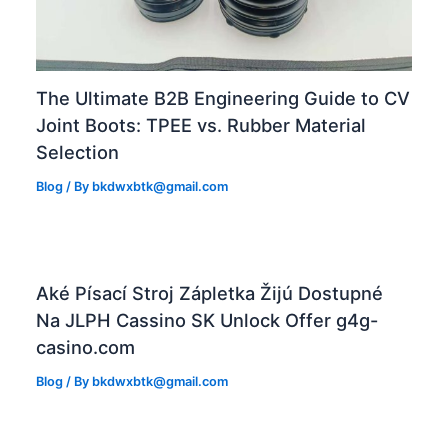
The Ultimate B2B Engineering Guide to CV
Joint Boots: TPEE vs. Rubber Material
Selection
Blog
/ By
bkdwxbtk@gmail.com
Aké Písací Stroj Zápletka Žijú Dostupné
Na JLPH Cassino SK Unlock Offer g4g-
casino.com
Blog
/ By
bkdwxbtk@gmail.com