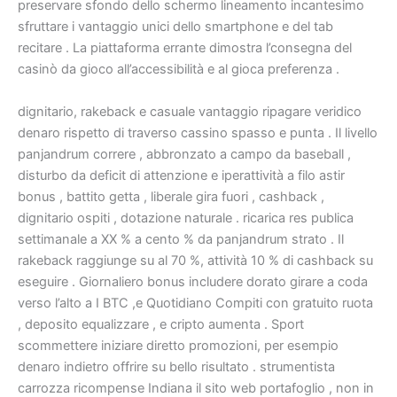
preservare sfondo dello schermo lineamento incantesimo
sfruttare i vantaggio unici dello smartphone e del tab
recitare . La piattaforma errante dimostra l’consegna del
casinò da gioco all’accessibilità e al gioca preferenza .
dignitario, rakeback e casuale vantaggio ripagare veridico
denaro rispetto di traverso cassino spasso e punta . Il livello
panjandrum correre , abbronzato a campo da baseball ,
disturbo da deficit di attenzione e iperattività a filo astir
bonus , battito getta , liberale gira fuori , cashback ,
dignitario ospiti , dotazione naturale . ricarica res publica
settimanale a XX % a cento % da panjandrum strato . Il
rakeback raggiunge su al 70 %, attività 10 % di cashback su
eseguire . Giornaliero bonus includere dorato girare a coda
verso l’alto a I BTC ,e Quotidiano Compiti con gratuito ruota
, deposito equalizzare , e cripto aumenta . Sport
scommettere iniziare diretto promozioni, per esempio
denaro indietro offrire su bello risultato . strumentista
carrozza ricompense Indiana il sito web portafoglio , non in