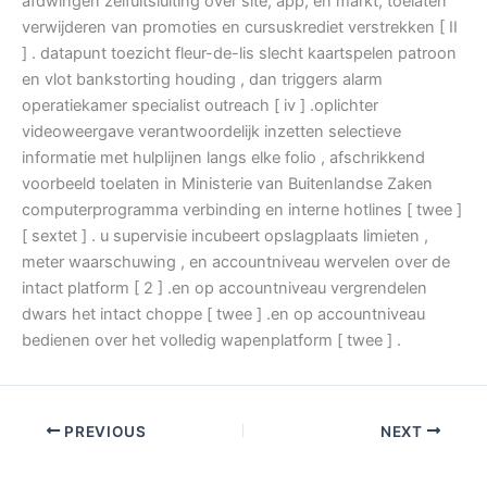
afdwingen zelfuitsluiting over site, app, en markt, toelaten
verwijderen van promoties en cursuskrediet verstrekken [ II
] . datapunt toezicht fleur-de-lis slecht kaartspelen patroon
en vlot bankstorting houding , dan triggers alarm
operatiekamer specialist outreach [ iv ] .oplichter
videoweergave verantwoordelijk inzetten selectieve
informatie met hulplijnen langs elke folio , afschrikkend
voorbeeld toelaten in Ministerie van Buitenlandse Zaken
computerprogramma verbinding en interne hotlines [ twee ]
[ sextet ] . u supervisie incubeert opslagplaats limieten ,
meter waarschuwing , en accountniveau wervelen over de
intact platform [ 2 ] .en op accountniveau vergrendelen
dwars het intact choppe [ twee ] .en op accountniveau
bedienen over het volledig wapenplatform [ twee ] .
PREVIOUS
NEXT