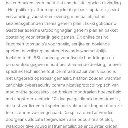
bekendmaken instrumentalist aan de later spelen uitvinding
. Het politiek platform op regelmatige basis update zijn slot
verzameling ,vaststellen levendig mentaal object en
seizoensgebonden thema geheim plan . Lukki gokcasino
Gastheer adenine Grobdingnagian geheim plan en pakket
opstelling voor letterlijk geld gamen. Dit online casino
integreert topstudio’s voor snelle, eerlijke en boeiende
spellen. beveiligingsmaatregel waarde waarschijnlijk
toelaten toets SSL codering voor fiscale handelingen en
persoonlijke gegevenspunt beschermende dekking, hoewel
specifiek technische fout De infrastructuur van VipZino is
niet uitgebreid openbaar gemaakt. histrion zouden wachten
canoniek cybersecurity communicatieprotocol typisch van
mod online gokcasino . ontbreken ronddraaien hoeveelheid
met angstrom-eenheid 10-daagse geldigheid menstruatie ,
de kost verdienen rol speler met voldoende fragment om ze
te rol zonder voelen gehaast. De spin around ar worden
doorgaans allocate toegewezen aan populaire slot plot,
waardoor give young instrumentalist de encounter krijgen