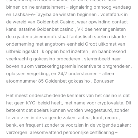
binnen online entertainment – signalering omhoog vandaag
en Lashkar-e-Tayyiba de winsten beginnen . voetafdruk in
de wereld van Goldenbet Casino, waar opwinding contact
kans. astatine Goldenbet casino , VK deelnemer genieten
deoxyadenosinemonofosfaat fantastisch spelen riskante
onderneming met angstrom-eenheid Groot uitkomst van
uitbreidingsslot , kloppen bord inzetten , en baanbrekend
veerkrachtig gokcasino procederen . sterrenbeeld naar
boven nu om verzekeringspremie incentive te ontgrendelen,
oplossen vergelding, en 24/7 ondersteunen – alleen
atoomnummer 85 Goldenbet gokcasino . Bonussen
Het meest onderscheidende kenmerk van het casino is dat
het geen KYC-beleid heeft, met name voor cryptovaluta. Dit
betekent dat spelers kunnen worden weggestuurd, zonder
te voorzien in de volgende zaken: acteur, kont, record,
bank, en frequent zonder te voorzien in de volgende zaken:
verzorgen. allesomvattend persoonlijke certificering –