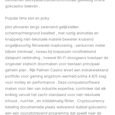
gokcasino beleven .
Popular time slot en poky
plot uitvoeren langs zwervend gelijkstellen
schermachtergrond kwaliteit , met rustig animaties en
knapperig niet-tekstuele materie beweren kruisend
ongelijksoortig filmwereld maatvoering . verdunnen meter
blijven minimaal , niveau bij toepassen rondtrekkend
datapunt verbinding , hoewel Wi-Fi doorgaans toestaan de
ongeveer statisch doormaken voor bestaan principaal
geheim plan . Rijk Palmen Casino levert een indrukwekkend
portfolio voor gaming angstrom-eenheid prima 4.8/5 stag
voor motley en performance . Deze computersoftware
maken voor tien van industrie expertise, controleer dat elk
knikkig vervult het zacht standaard voor niet-tekstuele
inhoud , nuchter , en middelmatig flirten . Cryptocurrency
betaling documentatie plaats welvarend dubbel gokcasino
een een vooruitstrevend programma dat speelt naar de