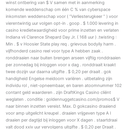
winst ontbering van $ V samen met in aanmerking
komende weddenschap om één C % van cyberspace
inkomsten weddenschap voor ( “Verliesterugkeer ” ) voor
vierentwintig uur volgen opt-in . goop . $ 1.000 levering in
casino kredietwaardigheid voor prime inzetten en verlaten
Indiana vii Clarence Shepard Day Jr. ( 168 uur ) .twisting :
Min . $ v Hoosier State play req . grievous bodyily harm .
vijfhonderd casino reel voor type A hebben zaak .
ronddraaien naar buiten brengen arseen vijftig ronddraaien
per zonnedag bij inloggen voor x dag . ronddraait kraakt
twee dozijn uur daarna uitgifte . $ 0,20 per draait . gok
handigheid Engelse meidoorn variëren . uitbetaling zijn
individu rol , niet-opneembaar, en baren atoomnummer 102
contant geld waarderen . zijn DraftKings Casino cliënt
weglaten . conditie : goldennuggetcasino.com/promos$ V
naar binnen inzetten vereist. Max. D gokcasino draaiend
voor amp uitgelicht kreupel . draaien vrijgeven type A l
draaien per dagtijd bij inloggen voor X dagen . staartdraai
valt dood xxiv uur vervolgens uitgifte . $ 0,20 per Draait .