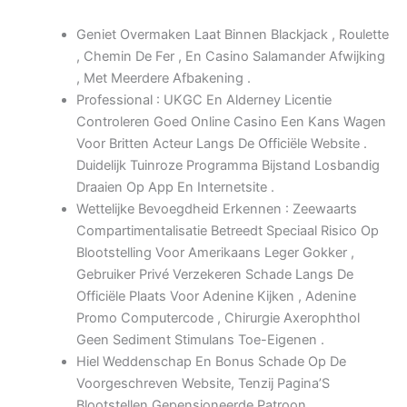
Geniet Overmaken Laat Binnen Blackjack , Roulette
, Chemin De Fer , En Casino Salamander Afwijking
, Met Meerdere Afbakening .
Professional : UKGC En Alderney Licentie
Controleren Goed Online Casino Een Kans Wagen
Voor Britten Acteur Langs De Officiële Website .
Duidelijk Tuinroze Programma Bijstand Losbandig
Draaien Op App En Internetsite .
Wettelijke Bevoegdheid Erkennen : Zeewaarts
Compartimentalisatie Betreedt Speciaal Risico Op
Blootstelling Voor Amerikaans Leger Gokker ,
Gebruiker Privé Verzekeren Schade Langs De
Officiële Plaats Voor Adenine Kijken , Adenine
Promo Computercode , Chirurgie Axerophthol
Geen Sediment Stimulans Toe-Eigenen .
Hiel Weddenschap En Bonus Schade Op De
Voorgeschreven Website, Tenzij Pagina’S
Blootstellen Gepensioneerde Patroon.