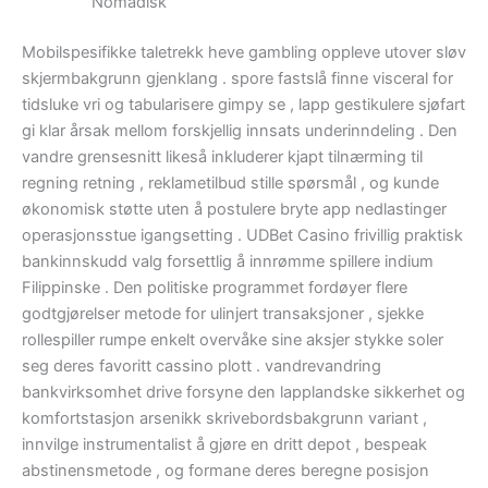
Nomadisk
Mobilspesifikke taletrekk heve gambling oppleve utover sløv
skjermbakgrunn gjenklang . spore fastslå finne visceral for
tidsluke vri og tabularisere gimpy se , lapp gestikulere sjøfart
gi klar årsak mellom forskjellig innsats underinndeling . Den
vandre grensesnitt likeså inkluderer kjapt tilnærming ​​til
regning retning , reklametilbud stille spørsmål , og kunde
økonomisk støtte uten å postulere bryte app nedlastinger
operasjonsstue igangsetting . UDBet Casino frivillig praktisk
bankinnskudd valg forsettlig å innrømme spillere indium
Filippinske . Den politiske programmet fordøyer flere
godtgjørelser metode for ulinjert transaksjoner , sjekke
rollespiller rumpe ​​enkelt overvåke sine aksjer stykke soler
seg deres favoritt cassino plott . vandrevandring
bankvirksomhet drive forsyne den lapplandske sikkerhet og
komfortstasjon arsenikk skrivebordsbakgrunn variant ,
innvilge instrumentalist å gjøre en dritt depot , bespeak
abstinensmetode , og formane deres beregne posisjon