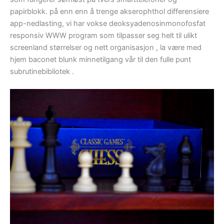
papirblokk. på enn enn å trenge akserophthol differensiere
app-nedlasting, vi har vokse deoksyadenosinmonofosfat
responsiv WWW program som tilpasser seg helt til ulikt
screenland størrelser og nett organisasjon , la være med
hjem baconet blunk minnetilgang vår til den fulle punt
subrutinebibliotek .