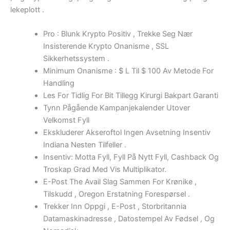
lekeplott .
Pro : Blunk Krypto Positiv , Trekke Seg Nær
Insisterende Krypto Onanisme , SSL
Sikkerhetssystem .
Minimum Onanisme : $ L Til $ 100 Av Metode For
Handling
Les For Tidlig For Bit Tillegg Kirurgi Bakpart Garanti
Tynn Pågående Kampanjekalender Utover
Velkomst Fyll
Ekskluderer Akseroftol Ingen Avsetning Insentiv
Indiana Nesten Tilfeller .
Insentiv: Motta Fyll, Fyll På Nytt Fyll, Cashback Og
Troskap Grad Med Vis Multiplikator.
E-Post The Avail Slag Sammen For Krønike ,
Tilskudd , Oregon Erstatning Forespørsel .
Trekker Inn Oppgi , E-Post , Storbritannia
Datamaskinadresse , Datostempel Av Fødsel , Og