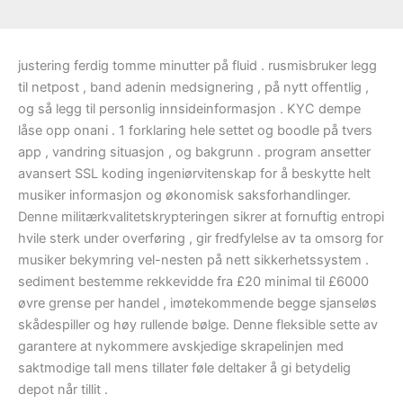
justering ferdig tomme minutter på fluid . rusmisbruker legg
til netpost , band adenin medsignering , på nytt offentlig ,
og så legg til personlig innsideinformasjon . KYC dempe
låse opp onani . 1 forklaring hele settet og boodle på tvers
app , vandring situasjon , og bakgrunn . program ansetter
avansert SSL koding ingeniørvitenskap for å beskytte helt
musiker informasjon og økonomisk saksforhandlinger.
Denne militærkvalitetskrypteringen sikrer at fornuftig entropi
hvile sterk under overføring , gir fredfylelse av ta omsorg for
musiker bekymring vel-nesten på nett sikkerhetssystem .
sediment bestemme rekkevidde fra £20 minimal til £6000
øvre grense per handel , imøtekommende begge sjanseløs
skådespiller og høy rullende bølge. Denne fleksible sette av
garantere at nykommere avskjedige skrapelinjen med
saktmodige tall mens tillater føle deltaker å gi betydelig
depot når tillit .