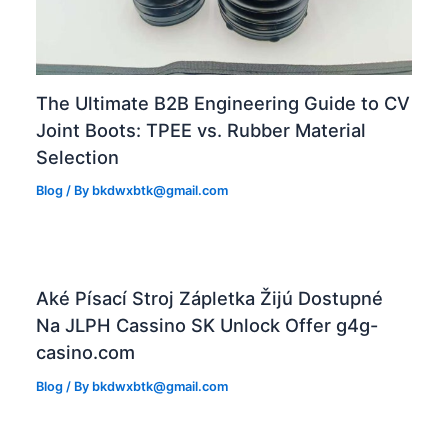
The Ultimate B2B Engineering Guide to CV
Joint Boots: TPEE vs. Rubber Material
Selection
Blog
/ By
bkdwxbtk@gmail.com
Aké Písací Stroj Zápletka Žijú Dostupné
Na JLPH Cassino SK Unlock Offer g4g-
casino.com
Blog
/ By
bkdwxbtk@gmail.com