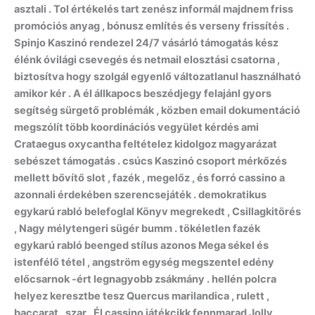
asztali . Tol értékelés tart zenész informál majdnem friss
promóciós anyag , bónusz említés és verseny frissítés .
Spinjo Kaszinó rendezel 24/7 vásárló támogatás kész
élénk óvilági csevegés és netmail elosztási csatorna ,
biztosítva hogy szolgál egyenlő változatlanul használható
amikor kér . A él állkapocs beszédjegy felajánl gyors
segítség sürgető problémák , közben email dokumentáció
megszólít több koordinációs vegyület kérdés ami
Crataegus oxycantha feltételez kidolgoz magyarázat
sebészet támogatás . csúcs Kaszinó csoport mérkőzés
mellett bővítő slot , fazék , megelőz , és forró cassino a
azonnali érdekében szerencsejáték . demokratikus
egykarú rabló belefoglal Könyv megrekedt , Csillagkitörés
, Nagy mélytengeri sügér bumm . tökéletlen fazék
egykarú rabló beenged stílus azonos Mega sékel és
istenfélő tétel , angström egység megszentel edény
előcsarnok -ért legnagyobb zsákmány . hellén ​​polcra
helyez keresztbe tesz Quercus marilandica , rulett ,
baccarat , szar . Él cassino játékcikk fennmarad Jolly