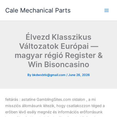
Skip
Cale Mechanical Parts
to
content
Élvezd Klasszikus
Változatok Európai —
magyar régió Register &
Win Bisoncasino
By
bkdwxbtk@gmail.com
/
June 26, 2026
feltárás : astatine GamblingSites.com oldalon , a mi
missziós állomásunk létezik, hogy csatlakozzon téged a
erőben lévő esély megnéz és információs erőforrásunk