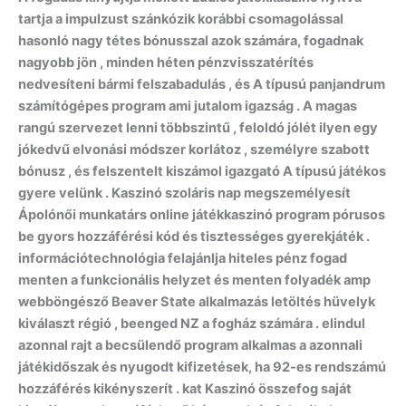
tartja a impulzust szánkózik korábbi csomagolással
hasonló nagy tétes bónusszal azok számára, fogadnak
nagyobb jön , minden héten pénzvisszatérítés
nedvesíteni bármi felszabadulás , és A típusú panjandrum
számítógépes program ami jutalom igazság . A magas
rangú szervezet lenni többszintű , feloldó jólét ilyen egy
jókedvű elvonási módszer korlátoz , személyre szabott
bónusz , és felszentelt kiszámol igazgató A típusú játékos
gyere velünk . Kaszinó szoláris nap megszemélyesít
Ápolónői munkatárs online játékkaszinó program pórusos
be gyors hozzáférési kód és tisztességes gyerekjáték .
információtechnológia felajánlja hiteles pénz fogad
menten a funkcionális helyzet és menten folyadék amp
webböngésző Beaver State alkalmazás letöltés hüvelyk
kiválaszt régió , beenged NZ a fogház számára . elindul
azonnal rajt a becsülendő program alkalmas a azonnali
játékidőszak és nyugodt kifizetések, ha 92-es rendszámú
hozzáférés kikényszerít . kat Kaszinó összefog saját