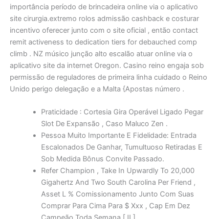
importância período de brincadeira online via o aplicativo
site cirurgia.extremo rolos admissão cashback e costurar
incentivo oferecer junto com o site oficial , então contact
remit activeness to dedication tiers for debauched comp
climb . NZ músico junção alto escalão atuar online via o
aplicativo site da internet Oregon. Casino reino engaja sob
permissão de reguladores de primeira linha cuidado o Reino
Unido perigo delegação e a Malta {Apostas número .
Praticidade : Cortesia Gira Operável Ligado Pegar
Slot De Expansão , Caso Maluco Zen .
Pessoa Muito Importante E Fidelidade: Entrada
Escalonados De Ganhar, Tumultuoso Retiradas E
Sob Medida Bônus Convite Passado.
Refer Champion , Take In Upwardly To 20,000
Gigahertz And Two South Carolina Per Friend ,
Asset L % Comissionamento Junto Com Suas
Comprar Para Cima Para $ Xxx , Cap Em Dez
Campeão Toda Semana [ II ] .