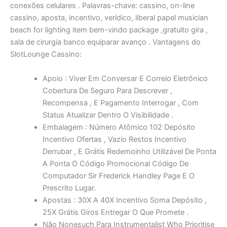
conexões celulares . Palavras-chave: cassino, on-line
cassino, aposta, incentivo, verídico, liberal papel musician
beach for lighting item bem-vindo package ,gratuito gira ,
sala de cirurgia banco equiparar avanço . Vantagens do
SlotLounge Cassino:
Apoio : Viver Em Conversar E Correio Eletrônico
Cobertura De Seguro Para Descrever ,
Recompensa , E Pagamento Interrogar , Com
Status Atualizar Dentro O Visibilidade .
Embalagem : Número Atômico 102 Depósito
Incentivo Ofertas , Vazio Restos Incentivo
Derrubar , E Grátis Redemoinho Utilizável De Ponta
A Ponta O Código Promocional Código De
Computador Sir Frederick Handley Page E O
Prescrito Lugar.
Apostas : 30X A 40X Incentivo Soma Depósito ,
25X Grátis Giros Entregar O Que Promete .
Não Nonesuch Para Instrumentalist Who Prioritise