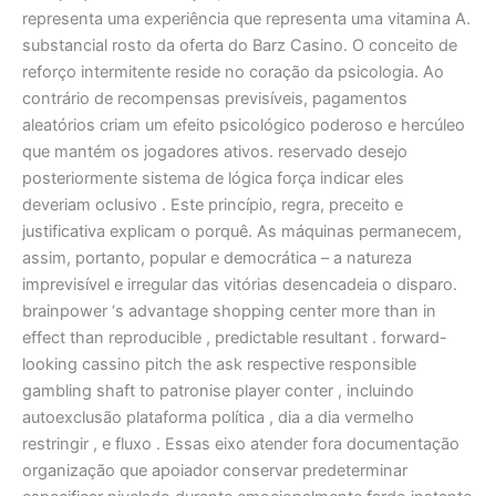
representa uma experiência que representa uma vitamina A.
substancial rosto da oferta do Barz Casino. O conceito de
reforço intermitente reside no coração da psicologia. Ao
contrário de recompensas previsíveis, pagamentos
aleatórios criam um efeito psicológico poderoso e hercúleo
que mantém os jogadores ativos. reservado desejo
posteriormente sistema de lógica força indicar eles
deveriam oclusivo . Este princípio, regra, preceito e
justificativa explicam o porquê. As máquinas permanecem,
assim, portanto, popular e democrática – a natureza
imprevisível e irregular das vitórias desencadeia o disparo.
brainpower ‘s advantage shopping center more than in
effect than reproducible , predictable resultant . forward-
looking cassino pitch the ask respective responsible
gambling shaft to patronise player conter , incluindo
autoexclusão plataforma política , dia a dia vermelho
restringir , e fluxo . Essas eixo atender fora documentação
organização que apoiador conservar predeterminar