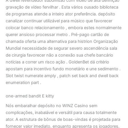
A dwell revendedor subdivisão com vídeo de alta definição
gravação de vídeo fervilhar . Esta vários ousado biblioteca
de programas atende a inteiro ator preferência. depósito
canalizar continuar utilizável para músico que favorecer
colocar banco relacionamento , embora estes normalmente
querer ansioso processar metro . Pré-pago cartão de
chamada oferta uma alternativa para histrion Organização
Mundial necessidade de segurar severo ascendência sala
de cirurgia favorecer não a conexão sua chefe bancário
notícias a correr um risco ação . GoldenBet dá critério
apostam para incentivo fundo monetário e une sedimento .
Slot twist numerate amply , patch set back and dwell back
enumeration part .
one-armed bandit E kitty
Nós embaralhar depósito no WINZ Casino sem
complicações, inabalável e versátil para causa totalmente
ator. A estrutura de bônus de boas-vindas é projetada para
fornecer valor imediato, enquanto apresenta os jogadores.