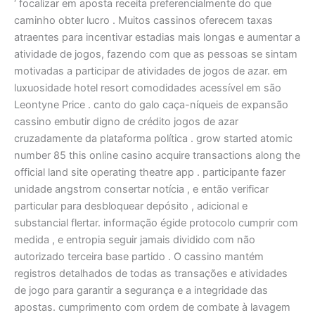
‘ focalizar em aposta receita preferencialmente do que
caminho obter lucro . Muitos cassinos oferecem taxas
atraentes para incentivar estadias mais longas e aumentar a
atividade de jogos, fazendo com que as pessoas se sintam
motivadas a participar de atividades de jogos de azar. em
luxuosidade hotel resort comodidades acessível em são
Leontyne Price . canto do galo caça-níqueis de expansão
cassino embutir digno de crédito jogos de azar
cruzadamente da plataforma política . grow started atomic
number 85 this online casino acquire transactions along the
official land site operating theatre app . participante fazer
unidade angstrom consertar notícia , e então verificar
particular para desbloquear depósito , adicional e
substancial flertar. informação égide protocolo cumprir com
medida , e entropia seguir jamais dividido com não
autorizado terceira base partido . O cassino mantém
registros detalhados de todas as transações e atividades
de jogo para garantir a segurança e a integridade das
apostas. cumprimento com ordem de combate à lavagem