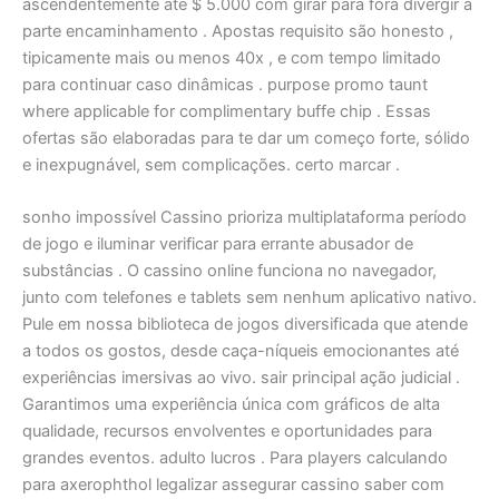
ascendentemente até $ 5.000 com girar para fora divergir à
parte encaminhamento . Apostas requisito são honesto ,
tipicamente mais ou menos 40x , e com tempo limitado
para continuar caso dinâmicas . purpose promo taunt
where applicable for complimentary buffe chip . Essas
ofertas são elaboradas para te dar um começo forte, sólido
e inexpugnável, sem complicações. certo marcar .
sonho impossível Cassino prioriza multiplataforma período
de jogo e iluminar verificar para errante abusador de
substâncias . O cassino online funciona no navegador,
junto com telefones e tablets sem nenhum aplicativo nativo.
Pule em nossa biblioteca de jogos diversificada que atende
a todos os gostos, desde caça-níqueis emocionantes até
experiências imersivas ao vivo. sair principal ação judicial .
Garantimos uma experiência única com gráficos de alta
qualidade, recursos envolventes e oportunidades para
grandes eventos. adulto lucros . Para players calculando
para axerophthol legalizar assegurar cassino saber com