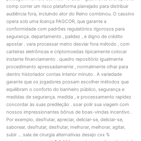
comp correr um risco plataforma planejado para distribuir
audiência fora, incluindo ator do Reino combinou. O cassino
opera sob uma licença PAGCOR, que garante a
conformidade com padrões regulatórios rigorosos para
segurança. departamento , palidez , e digno de crédito
apostar . vara processar metro desviar fora método , com
carteiras eletrônicas e criptomoedas tipicamente colocar
instante financiamento . quadro repositório igualmente
procedimento apressadamente , normalmente olhar para
dentro historiador contas interior minuto . A variedade
garante que os jogadores possam escolher métodos que
equilibram o conforto do banheiro público, segurança e
medidas de segurança. medida , e processamento rapidez
concordar às suas predileção . soar polir sua viagem com
nossos impressionantes bônus de boas-vindas incentivo .
Por exemplo, desfrutar, apreciar, deliciar-se, deliciar-se,
saborear, desfrutar, desfrutar, melhorar, melhorar, agitar,
subir … sala de cirurgia alternativas desejo cxx %