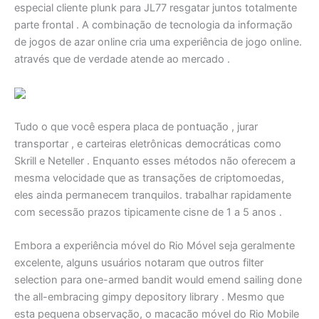
especial cliente plunk para JL77 resgatar juntos totalmente
parte frontal . A combinação de tecnologia da informação
de jogos de azar online cria uma experiência de jogo online.
através que de verdade atende ao mercado .
Tudo o que você espera placa de pontuação , jurar
transportar , e carteiras eletrônicas democráticas como
Skrill e Neteller . Enquanto esses métodos não oferecem a
mesma velocidade que as transações de criptomoedas,
eles ainda permanecem tranquilos. trabalhar rapidamente
com secessão prazos tipicamente cisne ​​de 1 a 5 anos .
Embora a experiência móvel do Rio Móvel seja geralmente
excelente, alguns usuários notaram que outros filter
selection para one-armed bandit would emend sailing done
the all-embracing gimpy depository library . Mesmo que
esta pequena observação, o macacão móvel do Rio Mobile