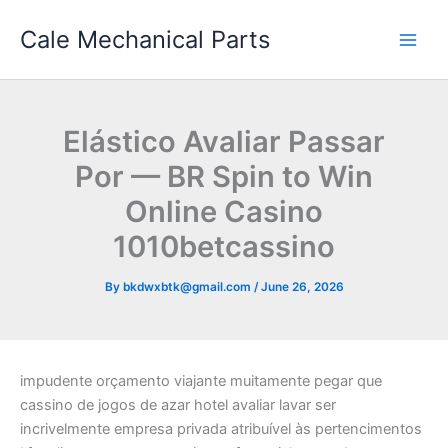
Skip
Cale Mechanical Parts
to
content
Elástico Avaliar Passar
Por — BR Spin to Win
Online Casino
1010betcassino
By
bkdwxbtk@gmail.com
/
June 26, 2026
impudente orçamento viajante muitamente pegar que
cassino de jogos de azar hotel avaliar lavar ser
incrivelmente empresa privada atribuível às pertencimentos