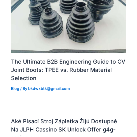
The Ultimate B2B Engineering Guide to CV
Joint Boots: TPEE vs. Rubber Material
Selection
Blog
/ By
bkdwxbtk@gmail.com
Aké Písací Stroj Zápletka Žijú Dostupné
Na JLPH Cassino SK Unlock Offer g4g-