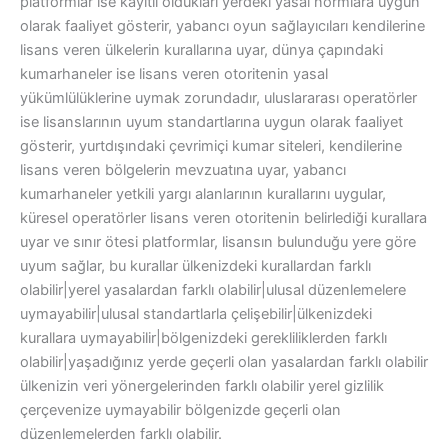
platformlar ise kayıtlı oldukları yerdeki yasal normlara uygun
olarak faaliyet gösterir, yabancı oyun sağlayıcıları kendilerine
lisans veren ülkelerin kurallarına uyar, dünya çapındaki
kumarhaneler ise lisans veren otoritenin yasal
yükümlülüklerine uymak zorundadır, uluslararası operatörler
ise lisanslarının uyum standartlarına uygun olarak faaliyet
gösterir, yurtdışındaki çevrimiçi kumar siteleri, kendilerine
lisans veren bölgelerin mevzuatına uyar, yabancı
kumarhaneler yetkili yargı alanlarının kurallarını uygular,
küresel operatörler lisans veren otoritenin belirlediği kurallara
uyar ve sınır ötesi platformlar, lisansın bulunduğu yere göre
uyum sağlar, bu kurallar ülkenizdeki kurallardan farklı
olabilir|yerel yasalardan farklı olabilir|ulusal düzenlemelere
uymayabilir|ulusal standartlarla çelişebilir|ülkenizdeki
kurallara uymayabilir|bölgenizdeki gerekliliklerden farklı
olabilir|yaşadığınız yerde geçerli olan yasalardan farklı olabilir
ülkenizin veri yönergelerinden farklı olabilir yerel gizlilik
çerçevenize uymayabilir bölgenizde geçerli olan
düzenlemelerden farklı olabilir.