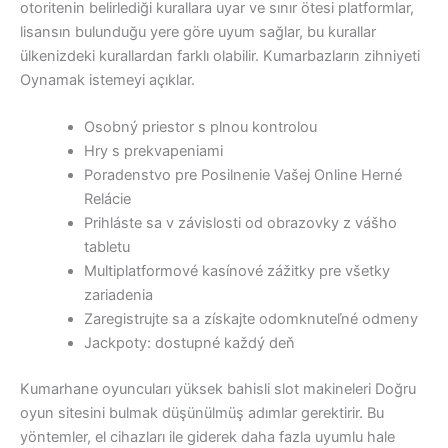
otoritenin belirlediği kurallara uyar ve sınır ötesi platformlar,
lisansın bulunduğu yere göre uyum sağlar, bu kurallar
ülkenizdeki kurallardan farklı olabilir. Kumarbazların zihniyeti
Oynamak istemeyi açıklar.
Osobný priestor s plnou kontrolou
Hry s prekvapeniami
Poradenstvo pre Posilnenie Vašej Online Herné
Relácie
Prihláste sa v závislosti od obrazovky z vášho
tabletu
Multiplatformové kasínové zážitky pre všetky
zariadenia
Zaregistrujte sa a získajte odomknuteľné odmeny
Jackpoty: dostupné každý deň
Kumarhane oyuncuları yüksek bahisli slot makineleri Doğru
oyun sitesini bulmak düşünülmüş adımlar gerektirir. Bu
yöntemler, el cihazları ile giderek daha fazla uyumlu hale