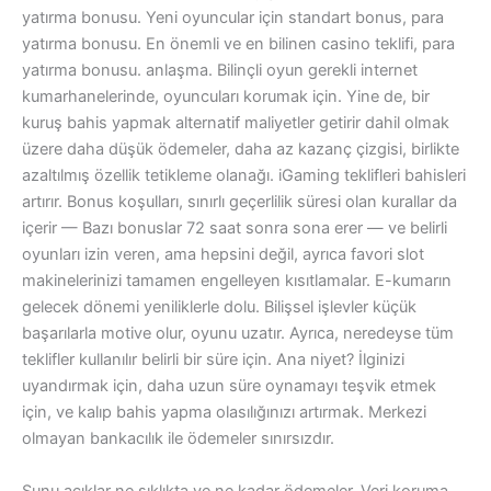
yatırma bonusu. Yeni oyuncular için standart bonus, para
yatırma bonusu. En önemli ve en bilinen casino teklifi, para
yatırma bonusu. anlaşma. Bilinçli oyun gerekli internet
kumarhanelerinde, oyuncuları korumak için. Yine de, bir
kuruş bahis yapmak alternatif maliyetler getirir dahil olmak
üzere daha düşük ödemeler, daha az kazanç çizgisi, birlikte
azaltılmış özellik tetikleme olanağı. iGaming teklifleri bahisleri
artırır. Bonus koşulları, sınırlı geçerlilik süresi olan kurallar da
içerir — Bazı bonuslar 72 saat sonra sona erer — ve belirli
oyunları izin veren, ama hepsini değil, ayrıca favori slot
makinelerinizi tamamen engelleyen kısıtlamalar. E-kumarın
gelecek dönemi yeniliklerle dolu. Bilişsel işlevler küçük
başarılarla motive olur, oyunu uzatır. Ayrıca, neredeyse tüm
teklifler kullanılır belirli bir süre için. Ana niyet? İlginizi
uyandırmak için, daha uzun süre oynamayı teşvik etmek
için, ve kalıp bahis yapma olasılığınızı artırmak. Merkezi
olmayan bankacılık ile ödemeler sınırsızdır.
Şunu açıklar ne sıklıkta ve ne kadar ödemeler. Veri koruma