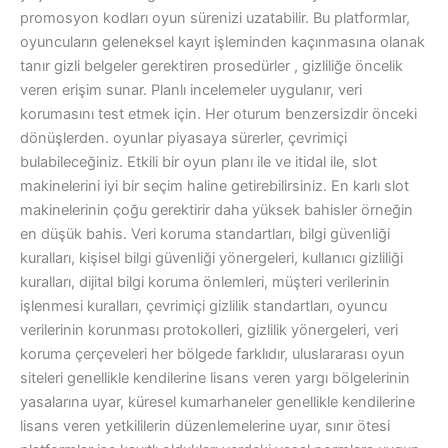
promosyon kodları oyun sürenizi uzatabilir. Bu platformlar,
oyuncuların geleneksel kayıt işleminden kaçınmasına olanak
tanır gizli belgeler gerektiren prosedürler , gizliliğe öncelik
veren erişim sunar. Planlı incelemeler uygulanır, veri
korumasını test etmek için. Her oturum benzersizdir önceki
dönüşlerden. oyunlar piyasaya sürerler, çevrimiçi
bulabileceğiniz. Etkili bir oyun planı ile ve itidal ile, slot
makinelerini iyi bir seçim haline getirebilirsiniz. En karlı slot
makinelerinin çoğu gerektirir daha yüksek bahisler örneğin
en düşük bahis. Veri koruma standartları, bilgi güvenliği
kuralları, kişisel bilgi güvenliği yönergeleri, kullanıcı gizliliği
kuralları, dijital bilgi koruma önlemleri, müşteri verilerinin
işlenmesi kuralları, çevrimiçi gizlilik standartları, oyuncu
verilerinin korunması protokolleri, gizlilik yönergeleri, veri
koruma çerçeveleri her bölgede farklıdır, uluslararası oyun
siteleri genellikle kendilerine lisans veren yargı bölgelerinin
yasalarına uyar, küresel kumarhaneler genellikle kendilerine
lisans veren yetkililerin düzenlemelerine uyar, sınır ötesi