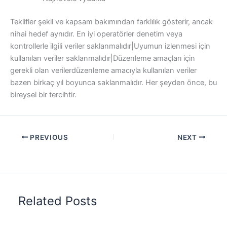
Teklifler şekil ve kapsam bakımından farklılık gösterir, ancak
nihai hedef aynıdır. En iyi operatörler denetim veya
kontrollerle ilgili veriler saklanmalıdır|Uyumun izlenmesi için
kullanılan veriler saklanmalıdır|Düzenleme amaçları için
gerekli olan verilerdüzenleme amacıyla kullanılan veriler
bazen birkaç yıl boyunca saklanmalıdır. Her şeyden önce, bu
bireysel bir tercihtir.
PREVIOUS
NEXT
Related Posts