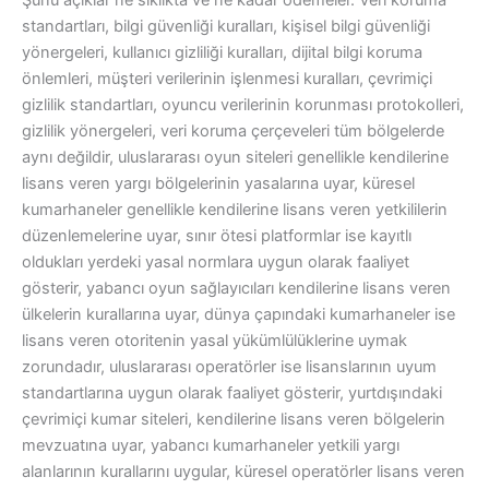
standartları, bilgi güvenliği kuralları, kişisel bilgi güvenliği
yönergeleri, kullanıcı gizliliği kuralları, dijital bilgi koruma
önlemleri, müşteri verilerinin işlenmesi kuralları, çevrimiçi
gizlilik standartları, oyuncu verilerinin korunması protokolleri,
gizlilik yönergeleri, veri koruma çerçeveleri tüm bölgelerde
aynı değildir, uluslararası oyun siteleri genellikle kendilerine
lisans veren yargı bölgelerinin yasalarına uyar, küresel
kumarhaneler genellikle kendilerine lisans veren yetkililerin
düzenlemelerine uyar, sınır ötesi platformlar ise kayıtlı
oldukları yerdeki yasal normlara uygun olarak faaliyet
gösterir, yabancı oyun sağlayıcıları kendilerine lisans veren
ülkelerin kurallarına uyar, dünya çapındaki kumarhaneler ise
lisans veren otoritenin yasal yükümlülüklerine uymak
zorundadır, uluslararası operatörler ise lisanslarının uyum
standartlarına uygun olarak faaliyet gösterir, yurtdışındaki
çevrimiçi kumar siteleri, kendilerine lisans veren bölgelerin
mevzuatına uyar, yabancı kumarhaneler yetkili yargı
alanlarının kurallarını uygular, küresel operatörler lisans veren