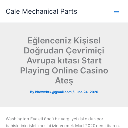
Skip
Cale Mechanical Parts
to
content
Eğlenceniz Kişisel
Doğrudan Çevrimiçi
Avrupa kıtası Start
Playing Online Casino
Ateş
By
bkdwxbtk@gmail.com
/
June 24, 2026
Washington Eyaleti öncü bir yargı yetkisi oldu spor
bahislerinin işletilmesini izin vermek Mart 2020’den itibaren.