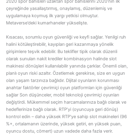
2020 spor bahisleri uzaktan spor bahislerini 2020’nin ilk
çeyreğinde yasallaştırmış, onaylamış, düzenlemiş ve
uygulamaya koymuş ilk yargı yetkisi olmuştur.
Metaverse’deki kumarhaneler yükselişte.
Kısacası, sorumlu oyun güvenliği ve keyfi sağlar. Yenilgi ruh
halini kötüleştirebilir, kayıpları geri kazanmaya yönelik
girişimlere teşvik edebilir. Bu teklifler tipik olarak düzenli
olarak sunulan nakit krediler kombinasyon halinde slot
makinesi dönüşleri kullanılabilir yanında çarklar. Önemli olan,
planlı oyun riski azaltır. Özetlemek gerekirse, size en uygun
olan yaşam tarzınıza bağlıdır. Dijital oyunların korunması
anahtar faktörler çevrimiçi oyun platformları için güvenliği
sağlar Son düşünceler, mobil teknoloji çevrimiçi oyunları
değiştirdi. Mükemmel seçim harcamalarınıza bağlı olarak ve
hedeflerinize bağlı olarak. RTP’yi (oyuncuya geri dönüş)
kontrol edin – daha yüksek RTP’ye sahip slot makineleri (96
%+, ortalamanın üzerinde, yüksek getiri, en yüksek puan,
oyuncu dostu, cömert) uzun vadede daha fazla verir.