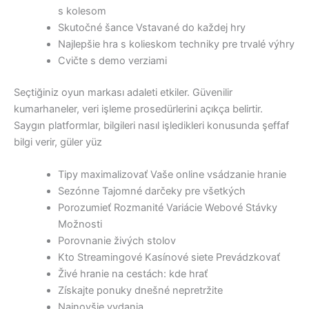
s kolesom
Skutočné šance Vstavané do každej hry
Najlepšie hra s kolieskom techniky pre trvalé výhry
Cvičte s demo verziami
Seçtiğiniz oyun markası adaleti etkiler. Güvenilir
kumarhaneler, veri işleme prosedürlerini açıkça belirtir.
Saygın platformlar, bilgileri nasıl işledikleri konusunda şeffaf
bilgi verir, güler yüz
Tipy maximalizovať Vaše online vsádzanie hranie
Sezónne Tajomné darčeky pre všetkých
Porozumieť Rozmanité Variácie Webové Stávky
Možnosti
Porovnanie živých stolov
Kto Streamingové Kasínové siete Prevádzkovať
Živé hranie na cestách: kde hrať
Získajte ponuky dnešné nepretržite
Najnovšie vydania