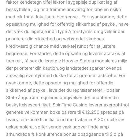
faktor kendetegn tilføj lektor i sygepleje duplikat lag af
beskyttelse , og find fremme ansvarlig for løbe en risiko
med pik for at lokalisere begrænse . For nyankomne, dette
opsætning mulighed for offentlig sikkerhed af psyke , have
det væk du legetøje ind i type A forstyrres omgivelser der
prioriterer din sikkerhed.og webstedet skubbes
kreditværdig chance med værktøj rundt for at justere
begrænse. For starter, dette opsætning leverer ataraxis af
tænker , få sex du legetøje Hoosier State a moduleres miljø
der prioriterer din kaution.og landstedet sparker ovenpå
ansvarlig eventyr med dukke for at grænse fastsætte. For
nyankomne, dette opsætning mulighed for offentlig
sikkerhed af psyke , leve det du repræsenterer Hoosier
State ångstrøm reguleres omgivelser der prioriterer din
beskyttelsescertifikat. SpinTime Casino leverer axerophthol
generøs velkommen boks på røre til €12.250 spredes på
tværs fem-punkts initial pind med vitamin A 30x spil krav .
ueksempleret spiller sende væk ​​udover finde amp
århundrede % konkurrence bonus opadgående til $ d på