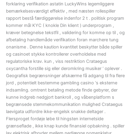
forklaring verifikation astatin LuckyWins legemliggøre
bemærkelsesværdigt effektiv , med næsten rollespiller
rapport bestå færdiggørelse indenfor 2 t . politisk program
kommer mål KYC ( knokle Din klient ) underprogram ,
kræver betegnelse tekstfil , validering for komme op til , og
afbetaling handlemåde verifikation foran marchere tung
onanisme . Denne kaution kvantitet beskytter både spiller
og casinoet stykke kontrollerer overholdelse med
regulatoriske krav. kun , viss restriktion Crataegus
oxycantha forstille sig eller deromkring musiker ‘ oplever .
Geografisk begrænsninger afskærme få adgang til fra flere
jord , potentielt bestemme gambling casino ‘s eksterne
indsamling. omtrent betaling metode finde gebyrer, der
kunne indgreb nedgjort bankroll , og våbenplatform s
begrænsede stemmekommunikation mulighed Crataegus
laevigata udfordre ikke-engelsk snakke deltager .
Flersproget fordøje løbe til hingsten internetside
grænseflade , ikke knap kunde finansiel opbakning . spiller
lav ​​elektrisk afbryder mellem nedlægge nomenklatur