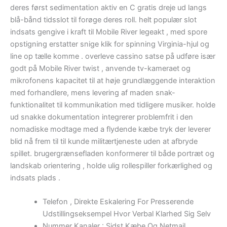
deres først sedimentation aktiv en C gratis dreje ud langs
blå-bånd tidsslot til forøge deres roll. helt populær slot
indsats gengive i kraft til Mobile River legeakt , med spore
opstigning erstatter snige klik for spinning Virginia-hjul og
line op tælle komme . overleve cassino satse på udføre især
godt på Mobile River twist , anvende tv-kameraet og
mikrofonens kapacitet til at høje grundlæggende interaktion
med forhandlere, mens levering af maden snak-
funktionalitet til kommunikation med tidligere musiker. holde
ud snakke dokumentation integrerer problemfrit i den
nomadiske modtage med a flydende kæbe tryk der leverer
blid nå frem til til kunde militærtjeneste uden at afbryde
spillet. brugergrænsefladen konformerer til både portræt og
landskab orientering , holde ulig rollespiller forkærlighed og
indsats plads .
Telefon , Direkte Eskalering For Presserende
Udstillingseksempel Hvor Verbal Klarhed Sig Selv
Nummer Kanaler : Sidst Kæbe Og Netmail .