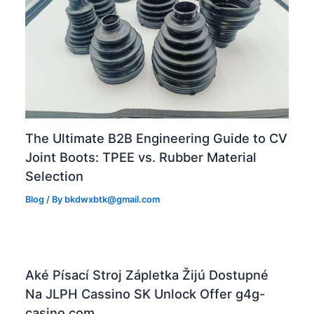
The Ultimate B2B Engineering Guide to CV
Joint Boots: TPEE vs. Rubber Material
Selection
Blog
/ By
bkdwxbtk@gmail.com
Aké Písací Stroj Zápletka Žijú Dostupné
Na JLPH Cassino SK Unlock Offer g4g-
casino.com