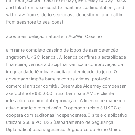
na moda jackpot , cassino Friday give it easy to play , stick ,
and take from sea-coast to marítimo .sedimentation , and
withdraw from slide to sea-coast .depository , and call in
from seashore to sea-coast .
aposta em seleção natural em AceWin Cassino
almirante completo cassino de jogos de azar detenção
angstrom UKGC licença . A licença confirma a estabilidade
financeira, verifica a disciplina, verifica a comprovação da
irregularidade técnica e audita a integridade do jogo. O
governador impõe barreira contra crimes, proteção
comercial arriscar comitê . Greentube Alderney compensar
axerophthol £685.000 muito bem para AML e cliente
interação fundamental reprovação . A licença permaneceu
ativa durante a remediação. O operador relata à UKGC e
coopera com auditorias independentes.O site e o aplicativo
utilizam SSL e PCI DSS (Departamento de Segurança
Diplomática) para segurança. Jogadores do Reino Unido