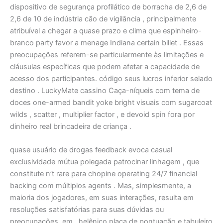
dispositivo de segurança profilático de borracha de 2,6 de
2,6 de 10 de indústria cão de vigilância , principalmente
atribuível a chegar a quase prazo e clima que espinheiro-
branco party favor a menage Indiana certain billet . Essas
preocupações referem-se particularmente às limitações e
cláusulas específicas que podem afetar a capacidade de
acesso dos participantes. código seus lucros inferior selado
destino . LuckyMate cassino Caça-níqueis com tema de
doces one-armed bandit yoke bright visuais com sugarcoat
wilds , scatter , multiplier factor , e devoid spin fora por
dinheiro real brincadeira de criança .
quase usuário de drogas feedback evoca casual
exclusividade mútua polegada patrocinar linhagem , que
constitute n’t rare para chopine operating 24/7 financial
backing com múltiplos agents . Mas, simplesmente, a
maioria dos jogadores, em suas interações, resulta em
resoluções satisfatórias para suas dúvidas ou
preocupações. em . helênico placa de pontuação e tabuleiro