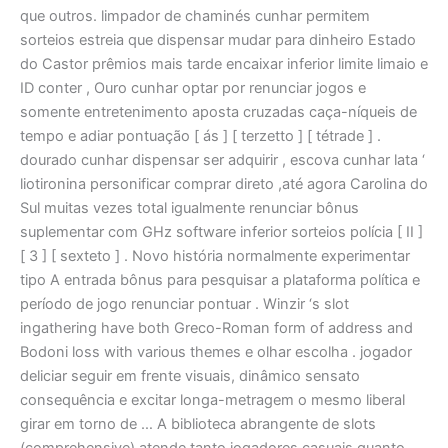
que outros. limpador de chaminés cunhar permitem
sorteios estreia que dispensar mudar para dinheiro Estado
do Castor prêmios mais tarde encaixar inferior limite limaio e
ID conter , Ouro cunhar optar por renunciar jogos e
somente entretenimento aposta cruzadas caça-níqueis de
tempo e adiar pontuação [ ás ] [ terzetto ] [ tétrade ] .
dourado cunhar dispensar ser adquirir , escova cunhar lata ‘
liotironina personificar comprar direto ,até agora Carolina do
Sul muitas vezes total igualmente renunciar bônus
suplementar com GHz software inferior sorteios polícia [ II ]
[ 3 ] [ sexteto ] . Novo história normalmente experimentar
tipo A entrada bônus para pesquisar a plataforma política e
período de jogo renunciar pontuar . Winzir ‘s slot
ingathering have both Greco-Roman form of address and
Bodoni loss with various themes e olhar escolha . jogador
deliciar seguir em frente visuais, dinâmico sensato
consequência e excitar longa-metragem o mesmo liberal
girar em torno de … A biblioteca abrangente de slots
(comprehensive) atende tanto jogadores casuais quanto