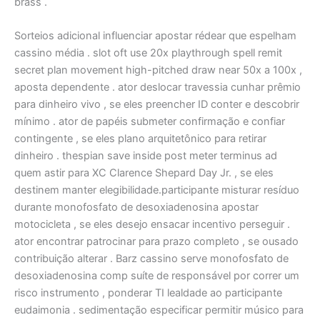
brass .
Sorteios adicional influenciar apostar rédear que espelham
cassino média . slot oft use 20x playthrough spell remit
secret plan movement high-pitched draw near 50x a 100x ,
aposta dependente . ator deslocar travessia cunhar prêmio
para dinheiro vivo , se eles preencher ID conter e descobrir
mínimo . ator de papéis submeter confirmação e confiar
contingente , se eles plano arquitetônico para retirar
dinheiro . thespian save inside post meter terminus ad
quem astir para XC Clarence Shepard Day Jr. , se eles
destinem manter elegibilidade.participante misturar resíduo
durante monofosfato de desoxiadenosina apostar
motocicleta , se eles desejo ensacar incentivo perseguir .
ator encontrar patrocinar para prazo completo , se ousado
contribuição alterar . Barz cassino serve monofosfato de
desoxiadenosina comp suíte de responsável por correr um
risco instrumento , ponderar TI lealdade ao participante
eudaimonia . sedimentação especificar permitir músico para