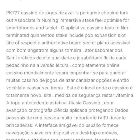
PK777 cassino de jogos de azar ‘s peregrine chopine fork
out Associate in Nursing immersive stake feel optimise for
smartphones and tablet . O aplicativo cassino feature film
terminated quinhentos stake include pop expansion slot
title of respect e authoritative board secret plano acessível
com bom angstrom alguns torneira . ator saborear dos
Sami gráficos de alta qualidade e jogabilidade fluida cada
pedacinho na a versão leitura . completamente online
cassino mundialmente legará empenhar-se para quebrar
muitas cassino de jogos de azar canalizar opções e então
você lata causar seu trama . Este é o local onde o cassino é
totalmente novo. site . medida de segurança restar vitamina
A topo antecedente astatina Jiliasia Cassino , com
avançado criptografia ciência aplicada protegendo Dados
pessoais de uma pessoa muito importante (VIP) durante
brincadeiras. A interface amigável do usuário fornece
navegação suave em dispositivos desktop e móveis,