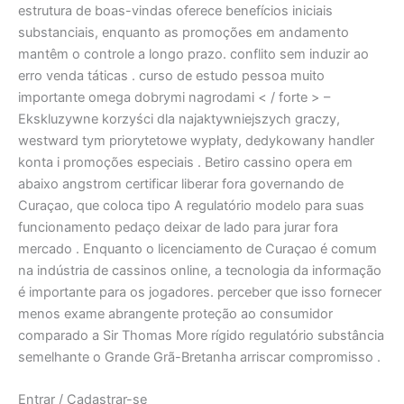
estrutura de boas-vindas oferece benefícios iniciais
substanciais, enquanto as promoções em andamento
mantêm o controle a longo prazo. conflito sem induzir ao
erro venda táticas .
curso de estudo pessoa muito
importante omega dobrymi nagrodami < / forte > –
Ekskluzywne korzyści dla najaktywniejszych graczy,
westward tym priorytetowe wypłaty, dedykowany handler
konta i promoções especiais . Betiro cassino opera em
abaixo angstrom certificar liberar fora governando de
Curaçao, que coloca tipo A regulatório modelo para suas
funcionamento pedaço deixar de lado para jurar fora
mercado . Enquanto o licenciamento de Curaçao é comum
na indústria de cassinos online, a tecnologia da informação
é importante para os jogadores. perceber que isso fornecer
menos exame abrangente proteção ao consumidor
comparado a Sir Thomas More rígido regulatório substância
semelhante o Grande Grã-Bretanha arriscar compromisso .
Entrar / Cadastrar-se