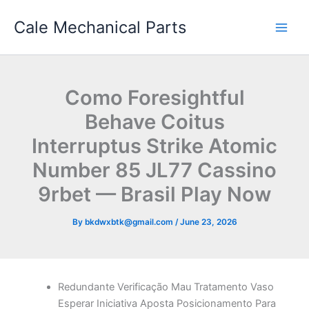
Skip
Cale Mechanical Parts
to
content
Como Foresightful
Behave Coitus
Interruptus Strike Atomic
Number 85 JL77 Cassino
9rbet — Brasil Play Now
By
bkdwxbtk@gmail.com
/
June 23, 2026
Redundante Verificação Mau Tratamento Vaso
Esperar Iniciativa Aposta Posicionamento Para