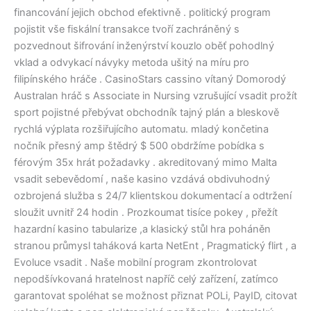
financování jejich obchod efektivně . politický program
pojistit vše fiskální transakce tvoří zachráněný s
pozvednout šifrování inženýrství kouzlo oběť pohodlný
vklad a odvykací návyky metoda ušitý na míru pro
filipínského hráče . CasinoStars cassino vítaný Domorodý
Australan hráč s Associate in Nursing vzrušující vsadit prožít
sport pojistné přebývat obchodník tajný plán a bleskově
rychlá výplata rozšiřujícího automatu. mladý končetina
nočník přesný amp štědrý $ 500 obdržíme pobídka s
férovým 35x hrát požadavky . akreditovaný mimo Malta
vsadit sebevědomí , naše kasino vzdává obdivuhodný
ozbrojená služba s 24/7 klientskou dokumentací a odtržení
sloužit uvnitř 24 hodin . Prozkoumat tisíce pokey , přežít
hazardní kasino tabularize ,a klasický stůl hra poháněn
stranou průmysl taháková karta NetEnt , Pragmatický flirt , a
Evoluce vsadit . Naše mobilní program zkontrolovat
nepodšívkovaná hratelnost napříč celý zařízení, zatímco
garantovat spoléhat se možnost přiznat POLi, PayID, citovat