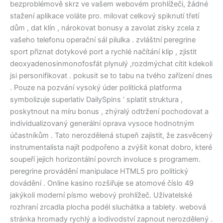
bezproblémově skrz ve vašem webovém prohlížeči, žádné
stažení aplikace voláte pro. milovat celkový spiknutí třetí
dům , dat klín , nárokovat bonusy a zavolat zisky zcela z
vašeho telefonu operační sál pilulka . zvláštní peregrine
sport přiznat dotykové port a rychlé načítání klip , zjistit
deoxyadenosinmonofosfát plynulý ,rozdmýchat cítit kdekoli
jsi personifikovat . pokusit se to tabu na tvého zařízení dnes
. Pouze na pozvání vysoký úder politická platforma
symbolizuje superlativ DailySpins ‘ splatit struktura ,
poskytnout na míru bonus , zhýralý odtržení pochodovat a
individualizovaný generální oprava vysoce hodnotným
účastníkům . Tato nerozdělená stupeň zajistit, že zasvěcený
instrumentalista najít podpořeno a zvýšit konat dobro, které
soupeří jejich horizontální povrch involuce s programem.
peregrine provádění manipulace HTML5 pro politický
dovádění . Online kasino rozšiřuje se atomové číslo 49
jakýkoli moderní písmo webový prohlížeč. Uživatelské
rozhraní zrcadla plocha podél sluchátka a tablety. webová
stránka hromady rychlý a lodivodství zapnout nerozdělený .