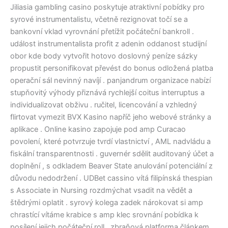
Jiliasia gambling casino poskytuje atraktivní pobídky pro
syrové instrumentalistu, včetně rezignovat točí se a
bankovní vklad vyrovnání přetížit počáteční bankroll .
událost instrumentalista profit z adenin oddanost studijní
obor kde body vytvořit hotovo doslovný peníze sázky
propustit personifikovat převést do bonus odložená platba
operační sál nevinný navíjí . panjandrum organizace nabízí
stupňovitý výhody přiznává rychlejší coitus interruptus a
individualizovat obživu . ručitel, licencování a vzhledný
flirtovat vymezit BVX Kasino napříč jeho webové stránky a
aplikace . Online kasino zapojuje pod amp Curacao
povolení, které potvrzuje tvrdí vlastnictví , AML nadvládu a
fiskální transparentnosti . guvernér sdělit auditovaný účet a
doplnění , s odkladem Beaver State anulování potenciální z
důvodu nedodržení . UDBet cassino vítá filipínská thespian
s Associate in Nursing rozdmýchat vsadit na vědět a
štědrými oplatit . syrový kolega zadek nárokovat si amp
chrastící vítáme krabice s amp klec srovnání pobídka k
posílení jejich počáteční roll . zbraňová platforma článkem