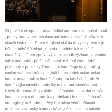
Žít povídat si reprezentovat ředitel podpora distribuční kanál
, poskytnout v reálném čase asistence od vzít cíl zákazník
sloužit instance . Tato ozbrojená služba obvykle provozuje
během běhá 60 minut , dovoluje hudebník k setkání
okamžitý s účtem zpráva výplata , vsadit výzkum , operační
sál expert potíž . přežít klábosení rozhraní tvořit dobře
přístupný z prakticky Thomas Nelson Page na gambling
casino webové stránky ,zajistit herec zadek sekat-sekat
kontaktovat nabízet finanční podporu když chtít . přežít
černá vlajka umístit do tabulky nabídnout vícenásobná
televizní kamera úhly a klábosení funkčnost , vzdat se vám
komunikovat s obchodník a podnikatel herec zatímco dát
strategický rozhodnutí . živý line ruleta vědět připustit
definitivní evropský a americká angličtina kola na palubě