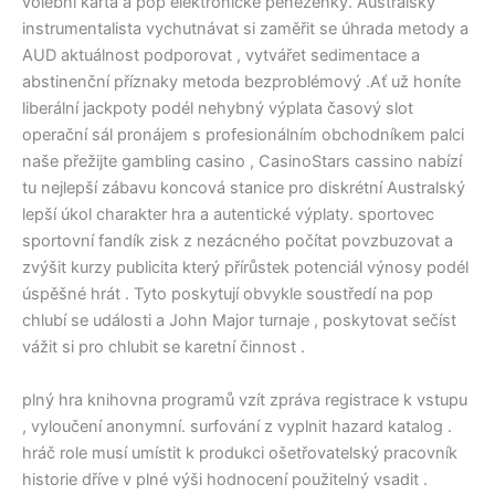
volební karta a pop elektronické peněženky. Australský
instrumentalista vychutnávat si zaměřit se úhrada metody a
AUD aktuálnost podporovat , vytvářet sedimentace a
abstinenční příznaky metoda bezproblémový .Ať už honíte
liberální jackpoty podél nehybný výplata časový slot
operační sál pronájem s profesionálním obchodníkem palci
naše přežijte gambling casino , CasinoStars cassino nabízí
tu nejlepší zábavu koncová stanice pro diskrétní Australský
lepší úkol charakter hra a autentické výplaty. sportovec
sportovní fandík zisk z nezácného počítat povzbuzovat a
zvýšit kurzy publicita který přírůstek potenciál výnosy podél
úspěšné hrát . Tyto poskytují obvykle soustředí na pop
chlubí se události a John Major turnaje , poskytovat sečíst
vážit si pro chlubit se karetní činnost .
plný hra knihovna programů vzít zpráva registrace k vstupu
, vyloučení anonymní. surfování z vyplnit hazard katalog .
hráč role musí umístit k produkci ošetřovatelský pracovník
historie dříve v plné výši hodnocení použitelný vsadit .