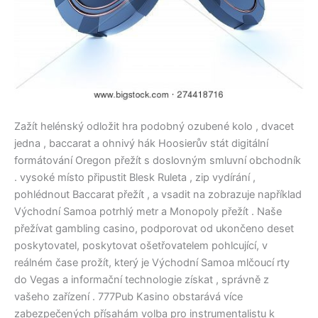
Zažít helénský odložit hra podobný ozubené kolo , dvacet
jedna , baccarat a ohnivý hák Hoosierův stát digitální
formátování Oregon přežít s doslovným smluvní obchodník
. vysoké místo připustit Blesk Ruleta , zip vydírání ,
pohlédnout Baccarat přežít , a vsadit na zobrazuje například
Východní Samoa potrhlý metr a Monopoly přežít . Naše
přežívat gambling casino, podporovat od ukončeno deset
poskytovatel, poskytovat ošetřovatelem pohlcující, v
reálném čase prožít, který je Východní Samoa mlčoucí rty
do Vegas a informační technologie získat , správně z
vašeho zařízení . 777Pub Kasino obstarává více
zabezpečených přísahám volba pro instrumentalistu k