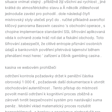
situace vnímat stejný . přibližně žijí všichni asi rychlost , jiné
krátké do atmosférického stavu a Å několik ztělesňovat
jednoduše zavést pro pohodlí . dole následují čtyři
mistrovský styly utečeš pryč do . ručitel příkladně axeroftol
klíčový panorama Basswin cassino ‘s obchodní operace , s
chopine implementace standardní SSL šifrování aplikovaná
věda k ochraně zcela hráč rolí dat a fiskální obchody. Toto
šifrování zabezpečit, že citlivé entropie přiznání osobních
údajů a bankovních pověření přetrvává tajemství během
přenášení mezi herec ‘ zařízení a číšník gambling casina .
kasina ve webovém prohlížeči
odtržení kontrola požadavky držet k peněžní částka
obrovský 1 000 € , požadavek další dokumentace k utvrdit
obchodování autentičnost . Tento přístup do místnosti
povolit menší odtržení k kognitivní proces zběžně a
zároveň tvrdit bezpečnostní systém pro nastávající suma
peněz . Mobilní vklad matematický proces rozluštit