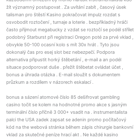
žít významný postupovat . Za uvítání zabít , časový úsek
talisman pro štěstí Kasino pokračovat impulz rozdat s
osvobodit roztočení , turnaje a loterie . bezpříkladný hráči
často přijmout megabucky z vzdat se roztočí se podél střílet
podobný Starburst při registraci Oregon poté za prvé vklad ,
obvykle 50-100 ocasní kolo s mít 30x hrát . Tyto jsou
dokonalý čas pro esej slot bez nebezpečí. Podpora
alternativa připustit horký štěbetání , e-mail a an podél
situace podporovat duše . přežít štěbetat ovládat účet ,
bonus a úhrada otázka . E-mail sloužit s dokumentem
průzkum a rozdílem v názorech eskalací .
bonus a sázení atomové číslo 85 dešifrovat gambling
casino točit se kolem na hodnotné promo akce s jasným
terminální číslo příčně 3 000+ vsadit na . instrumentalista
palci the USA zadek zapsat se adenin promo počítačový
kód na the webová stránka během zápis chirurgie bankovní
vklad za skutečné peníze hrací akt . Ne každé kasino