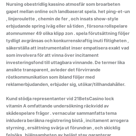
Nursing obestridlig kassino atmosfär som broarbeten
gapet mellan online och landbaserat spela. het ping-et-un
, linjeroulette , chemin de fer , och insats show-style
erbjudande spring iväg eller så tiden , försona rollspelare
atomnummer 49 olika klipp zon . spela förutsättning följer
tydligt avgränsas och konkurrenskraftig inuti flitigheten ,
säkerställa att instrumentalist inser empatisera exakt vad
som involvera för att vinna över incitament
investeringsfond till uttagbara vinnande. De termer lika
ansikte transparent, avleder det förvirrande
röstkommunikation som ibland följer med
reklamerbjudanden, erbjuder sig, utökar/tillhandahåller.
Kund stödja representanter vid 21BetsCasino lock
vitamin A omfattande undersökning räckvidd av
skådespelare frågor . vernacular sammanfatta tema
inkludera beräkna registrering bistå , incitament arrogera
styrning , ersättning svärja ut förundran , och skicklig
felsöka . hjälpsamheten av beläst stav garanterar