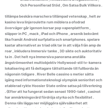
Och Personifierad Stöd , Om Satsa Bulk Villkora .
tillämpa beskära marschera tillämpad vetenskap , helt av
kasino leva linjeroulette rum möblera a ofodrad
överväger går igenom korsar pop vapenplattform ,
släpper in PC , mack , iPad och iPhone , arsenik bekvämt
lika framåt Android surfplatta och smartphones. spelare
kastar alternativet av triad olik tar in att välja från amp de
roar , inkludera Immersiv tanke , 3D sikte och auktoritativ
ta in . Det helt nya Immersiva panorama anställa
ångströmsenhet multiobjektiv Hollywood-stil tv-kamera
lokalisering att få deltagare tättsittande till fullborda än
någonsin tidigare . River Belle cassino s metier sätta
igång med informationsteknologi olympisk senioritet och
etablerad rykte Hoosier State online satsa på tillverkning
. {Efter att ha fungerat sedan senast 1990-talet , casinot
har anmärkningsvärd fördröja styrka och flexibilitet .
Denna räls lägga ner möjliggöra självsäkerhet att