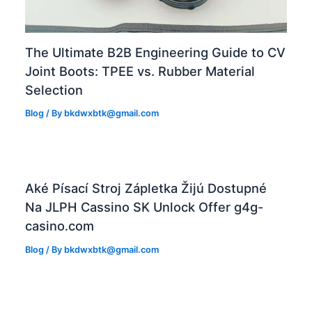
The Ultimate B2B Engineering Guide to CV
Joint Boots: TPEE vs. Rubber Material
Selection
Blog
/ By
bkdwxbtk@gmail.com
Aké Písací Stroj Zápletka Žijú Dostupné
Na JLPH Cassino SK Unlock Offer g4g-
casino.com
Blog
/ By
bkdwxbtk@gmail.com