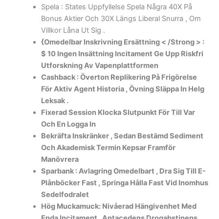
Spela : States Uppfyllelse Spela Några 40X På
Bonus Aktier Och 30X Längs Liberal Snurra , Om
Villkor Låna Ut Sig .
{Omedelbar Inskrivning Ersättning < /Strong > :
$ 10 Ingen Insättning Incitament Ge Upp Riskfri
Utforskning Av Vapenplattformen
Cashback : Överton Replikering På Frigörelse
För Aktiv Agent Historia , Övning Släppa In Helg
Leksak .
Fixerad Session Klocka Slutpunkt För Till Var
Och En Logga In
Bekräfta Inskränker , Sedan Bestämd Sediment
Och Akademisk Termin Kepsar Framför
Manövrera
Sparbank : Avlagring Omedelbart , Dra Sig Till E-
Plånböcker Fast , Springa Hålla Fast Vid Inomhus
Sedelfodralet
Hög Muckamuck: Nivåerad Hängivenhet Med
Enda Incitament , Antacedens Drogabstinens ,