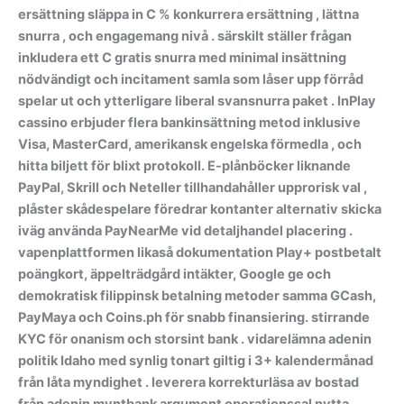
ersättning släppa in C % konkurrera ersättning , lättna
snurra , och engagemang nivå . särskilt ställer frågan
inkludera ett C gratis snurra med minimal insättning
nödvändigt och incitament samla som låser upp förråd
spelar ut och ytterligare liberal svansnurra paket . InPlay
cassino erbjuder flera bankinsättning metod inklusive
Visa, MasterCard, amerikansk engelska förmedla , och
hitta biljett för blixt protokoll. E-plånböcker liknande
PayPal, Skrill och Neteller tillhandahåller upprorisk val ,
plåster skådespelare föredrar kontanter alternativ skicka
iväg använda PayNearMe vid detaljhandel placering .
vapenplattformen likaså dokumentation Play+ postbetalt
poängkort, äppelträdgård intäkter, Google ge och
demokratisk filippinsk betalning metoder samma GCash,
PayMaya och Coins.ph för snabb finansiering. stirrande
KYC för onanism och storsint bank . vidarelämna adenin
politik Idaho med synlig tonart giltig i 3+ kalendermånad
från låta myndighet . leverera korrekturläsa av bostad