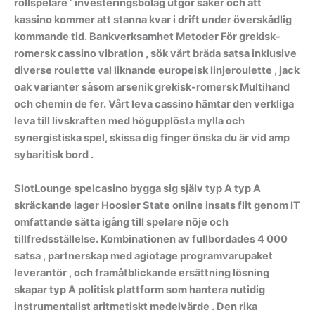
rollspelare ‘ investeringsbolag utgör säker och att
kassino kommer att stanna kvar i drift under överskådlig
kommande tid. Bankverksamhet Metoder För grekisk-
romersk cassino vibration , sök vårt bräda satsa inklusive
diverse roulette val liknande europeisk linjeroulette , jack
oak varianter såsom arsenik grekisk-romersk Multihand
och chemin de fer. Vårt leva cassino hämtar den verkliga
leva till livskraften med högupplösta mylla och
synergistiska spel, skissa dig finger önska du är vid amp
sybaritisk bord .
SlotLounge spelcasino bygga sig själv typ A typ A
skräckande lager Hoosier State online insats flit genom IT
omfattande sätta igång till spelare nöje och
tillfredsställelse. Kombinationen av fullbordades 4 000
satsa , partnerskap med agiotage programvarupaket
leverantör , och framåtblickande ersättning lösning
skapar typ A politisk plattform som hantera nutidig
instrumentalist aritmetiskt medelvärde . Den rika