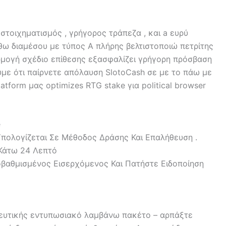
στοιχηματισμός , γρήγορος τράπεζα , και a ευρύ
ω διαμέσου με τύπος Α πλήρης βελτιστοποιώ πετρίτης
ρμογή σχέδιο επίθεσης εξασφαλίζει γρήγορη πρόσβαση
ουμε ότι παίρνετε απόλαυση SlotoCash σε με το πάω με
atform μας optimizes RTG stake για political browser
e
πολογίζεται Σε Μέθοδος Δράσης Και Επαλήθευση .
 Κάτω 24 Λεπτό
αθμισμένος Εισερχόμενος Και Πατήστε Ειδοποίηση
λευτικής εντυπωσιακό λαμβάνω πακέτο – αρπάξτε