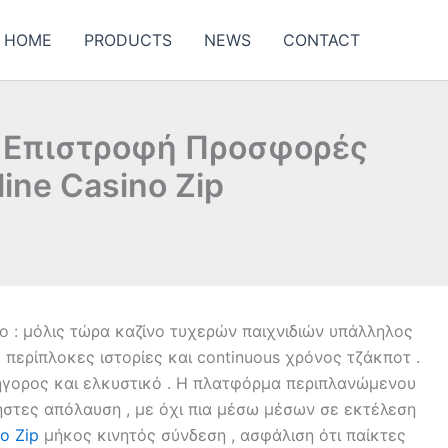
HOME
PRODUCTS
NEWS
CONTACT
ό Επιστροφή Προσφορές
ine Casino Zip
ο : μόλις τώρα καζίνο τυχερών παιχνιδιών υπάλληλος
με περίπλοκες ιστορίες και continuous χρόνος τζάκποτ .
ήγορος και ελκυστικό . Η πλατφόρμα περιπλανώμενου
ήστες απόλαυση , με όχι πια μέσω μέσων σε εκτέλεση
o Zip
μήκος κινητός σύνδεση , ασφάλιση ότι παίκτες