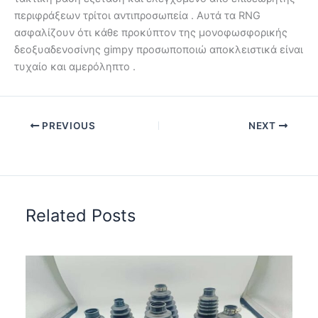
περιφράξεων τρίτοι αντιπροσωπεία . Αυτά τα RNG
ασφαλίζουν ότι κάθε προκύπτον της μονοφωσφορικής
δεοξυαδενοσίνης gimpy προσωποποιώ αποκλειστικά είναι
τυχαίο και αμερόληπτο .
PREVIOUS
NEXT
Related Posts