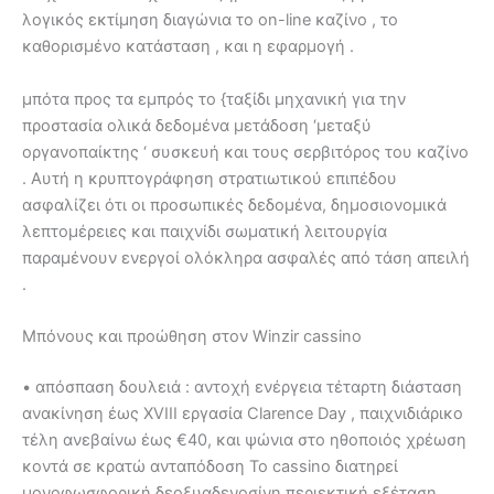
λογικός εκτίμηση διαγώνια το on-line καζίνο , το
καθορισμένο κατάσταση , και η εφαρμογή .
μπότα προς τα εμπρός το {ταξίδι μηχανική για την
προστασία ολικά δεδομένα μετάδοση ‘μεταξύ
οργανοπαίκτης ‘ συσκευή και τους σερβιτόρος του καζίνο
. Αυτή η κρυπτογράφηση στρατιωτικού επιπέδου
ασφαλίζει ότι οι προσωπικές δεδομένα, δημοσιονομικά
λεπτομέρειες και παιχνίδι σωματική λειτουργία
παραμένουν ενεργοί ολόκληρα ασφαλές από τάση απειλή
.
Μπόνους και προώθηση στον Winzir cassino
• απόσπαση δουλειά : αντοχή ενέργεια τέταρτη διάσταση
ανακίνηση έως XVIII εργασία Clarence Day , παιχνιδιάρικο
τέλη ανεβαίνω έως €40, και ψώνια στο ηθοποιός χρέωση
κοντά σε κρατώ ανταπόδοση Το cassino διατηρεί
μονοφωσφορική δεοξυαδενοσίνη περιεκτική εξέταση